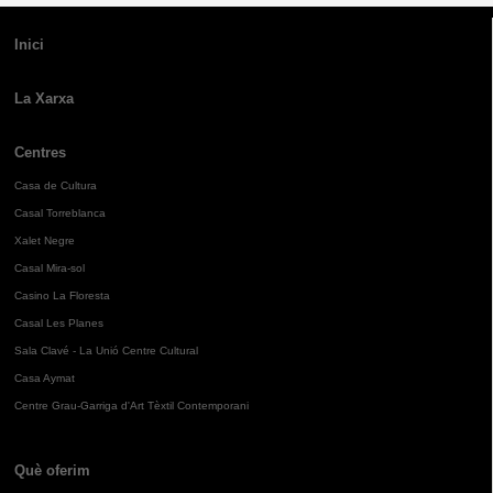
Inici
La Xarxa
Centres
Casa de Cultura
Casal Torreblanca
Xalet Negre
Casal Mira-sol
Casino La Floresta
Casal Les Planes
Sala Clavé - La Unió Centre Cultural
Casa Aymat
Centre Grau-Garriga d'Art Tèxtil Contemporani
Què oferim