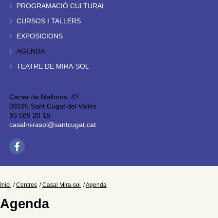
PROGRAMACIÓ CULTURAL
CURSOS I TALLERS
EXPOSICIONS
AGENDA
TEATRE DE MIRA-SOL
Carrer de Mallorca, 42
08195 Sant Cugat del Vallès
93 589 20 18
casalmirasol@santcugat.cat
Inici
Centres
Casal Mira-sol
Agenda
Agenda