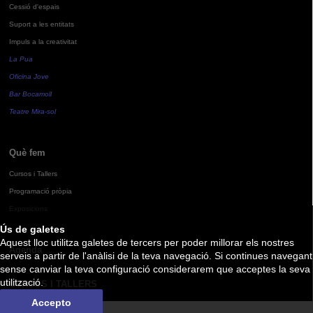
Cessió d'espais
Suport a les entitats
Impuls a la creativitat
La Pua
Oficina Jove
Bar Bocamoll
Teatre Mira-sol
Què fem
Cursos i Tallers
Programació pròpia
Exposicions
Ús de galetes
Aquest lloc utilitza galetes de tercers per poder millorar els nostres
Agenda
serveis a partir de l'anàlisi de la teva navegació. Si continues navegant
sense canviar la teva configuració considerarem que acceptes la seva
utilització.
CURSOS I TALLERS
Accepto