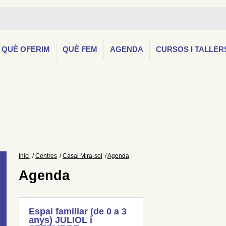
QUÈ OFERIM
QUÈ FEM
AGENDA
CURSOS I TALLER
Inici
Centres
Casal Mira-sol
Agenda
Agenda
Espai familiar (de 0 a 3
anys) JULIOL i