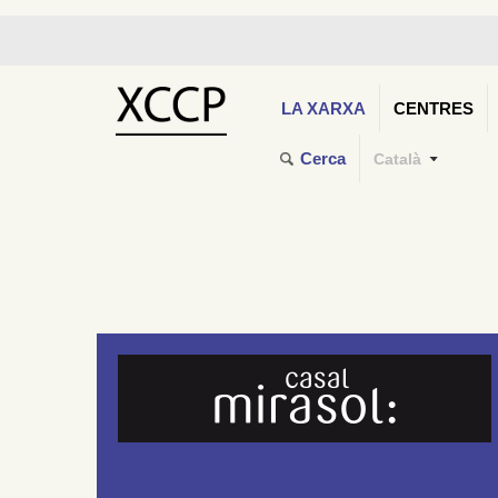
LA XARXA
CENTRES
Cerca
Català