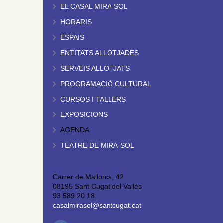
EL CASAL MIRA-SOL
HORARIS
ESPAIS
ENTITATS ALLOTJADES
SERVEIS ALLOTJATS
PROGRAMACIÓ CULTURAL
CURSOS I TALLERS
EXPOSICIONS
AGENDA
TEATRE DE MIRA-SOL
Carrer de Mallorca, 42
08195 Sant Cugat del Vallès
93 589 20 18
casalmirasol@santcugat.cat