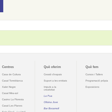
Centres
Què oferim
Què fem
Casa de Cultura
Cessió d'espais
Cursos i Tallers
Casal Torreblanca
Suport a les entitats
Programació pròpia
Xalet Negre
Impuls a la
Exposicions
creativitat
Casal Mira-sol
La Pua
Casino La Floresta
Oficina Jove
Casal Les Planes
Bar Bocamoll
Sala Clavé - La Unió