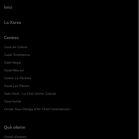
Inici
La Xarxa
Centres
Casa de Cultura
Casal Torreblanca
Xalet Negre
Casal Mira-sol
Casino La Floresta
Casal Les Planes
Sala Clavé - La Unió Centre Cultural
Casa Aymat
Centre Grau-Garriga d'Art Tèxtil Contemporani
Què oferim
Cessió d'espais