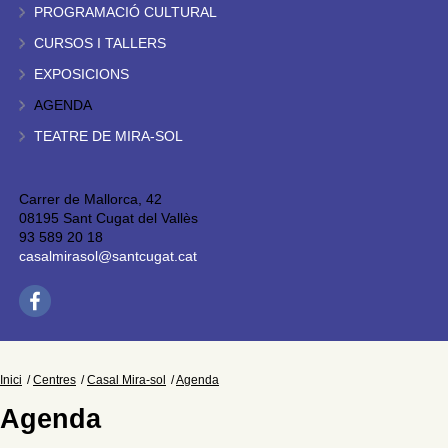
PROGRAMACIÓ CULTURAL
CURSOS I TALLERS
EXPOSICIONS
AGENDA
TEATRE DE MIRA-SOL
Carrer de Mallorca, 42
08195 Sant Cugat del Vallès
93 589 20 18
casalmirasol@santcugat.cat
Inici
Centres
Casal Mira-sol
Agenda
Agenda