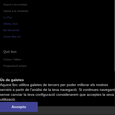
Suport a les entitats
Impuls a la creativitat
La Pua
Oficina Jove
Bar Bocamoll
Teatre Mira-sol
Què fem
Cursos i Tallers
Programació pròpia
Exposicions
Ús de galetes
Aquest lloc utilitza galetes de tercers per poder millorar els nostres
Agenda
serveis a partir de l'anàlisi de la teva navegació. Si continues navegant
sense canviar la teva configuració considerarem que acceptes la seva
utilització.
CURSOS I TALLERS
Accepto