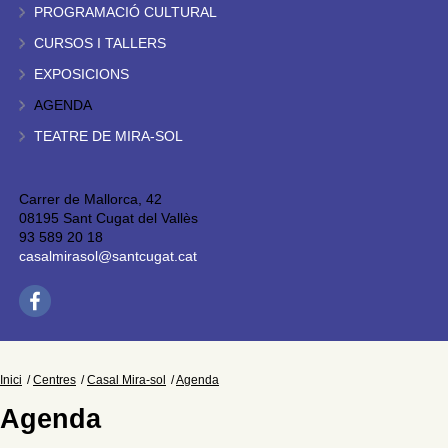
PROGRAMACIÓ CULTURAL
CURSOS I TALLERS
EXPOSICIONS
AGENDA
TEATRE DE MIRA-SOL
Carrer de Mallorca, 42
08195 Sant Cugat del Vallès
93 589 20 18
casalmirasol@santcugat.cat
Inici
Centres
Casal Mira-sol
Agenda
Agenda