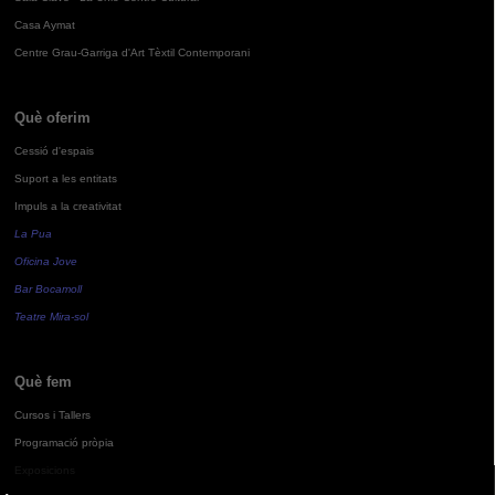
Casa Aymat
Centre Grau-Garriga d'Art Tèxtil Contemporani
Què oferim
Cessió d'espais
Suport a les entitats
Impuls a la creativitat
La Pua
Oficina Jove
Bar Bocamoll
Teatre Mira-sol
Què fem
Cursos i Tallers
Programació pròpia
Exposicions