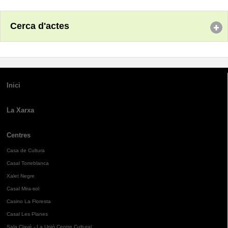
Cerca d'actes
Inici
La Xarxa
Centres
Casa de Cultura
Casal Torreblanca
Xalet Negre
Casal Mira-sol
Casino La Floresta
Casal Les Planes
Sala Clavé - La Unió Centre Cultural