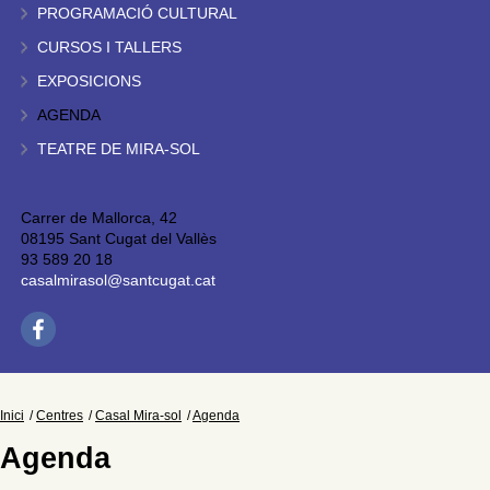
PROGRAMACIÓ CULTURAL
CURSOS I TALLERS
EXPOSICIONS
AGENDA
TEATRE DE MIRA-SOL
Carrer de Mallorca, 42
08195 Sant Cugat del Vallès
93 589 20 18
casalmirasol@santcugat.cat
Inici
Centres
Casal Mira-sol
Agenda
Agenda