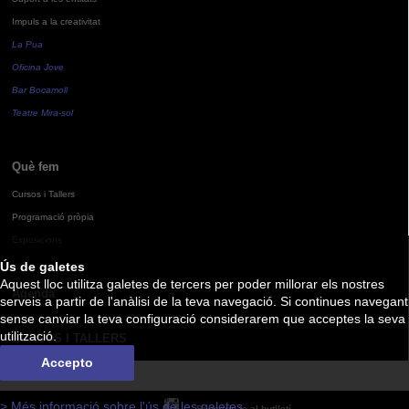
Impuls a la creativitat
La Pua
Oficina Jove
Bar Bocamoll
Teatre Mira-sol
Què fem
Cursos i Tallers
Programació pròpia
Exposicions
Ús de galetes
Aquest lloc utilitza galetes de tercers per poder millorar els nostres
Agenda
serveis a partir de l'anàlisi de la teva navegació. Si continues navegant
sense canviar la teva configuració considerarem que acceptes la seva
utilització.
CURSOS I TALLERS
Accepto
> Més informació sobre l'ús de les galetes
Subscriu-te al butlletí