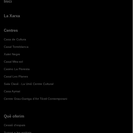
Inici
La Xarxa
Centres
Casa de Cultura
Casal Torreblanca
Xalet Negre
Casal Mira-sol
Casino La Floresta
Casal Les Planes
Sala Clavé - La Unió Centre Cultural
Casa Aymat
Centre Grau-Garriga d'Art Tèxtil Contemporani
Què oferim
Cessió d'espais
Suport a les entitats