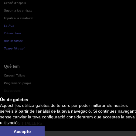
Cessió d'espais
Suport a les entitats
Impuls a la creativitat
La Pua
Oficina Jove
Bar Bocamoll
Teatre Mira-sol
Què fem
Cursos i Tallers
Programació pròpia
Exposicions
Ús de galetes
Aquest lloc utilitza galetes de tercers per poder millorar els nostres
Agenda
serveis a partir de l'anàlisi de la teva navegació. Si continues navegant
sense canviar la teva configuració considerarem que acceptes la seva
utilització.
CURSOS I TALLERS
Accepto