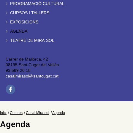
PROGRAMACIÓ CULTURAL
CURSOS I TALLERS
EXPOSICIONS
AGENDA
TEATRE DE MIRA-SOL
Carrer de Mallorca, 42
08195 Sant Cugat del Vallès
93 589 20 18
casalmirasol@santcugat.cat
Inici
Centres
Casal Mira-sol
Agenda
Agenda