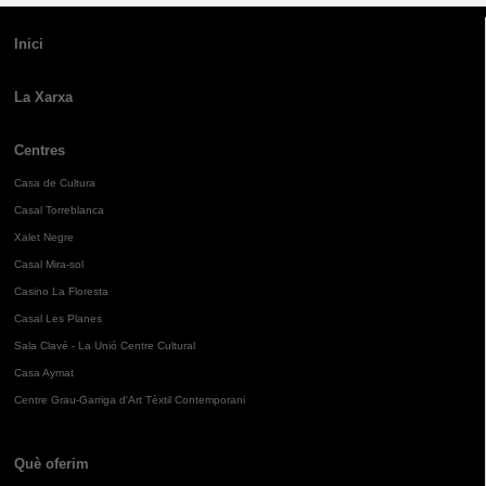
Inici
La Xarxa
Centres
Casa de Cultura
Casal Torreblanca
Xalet Negre
Casal Mira-sol
Casino La Floresta
Casal Les Planes
Sala Clavé - La Unió Centre Cultural
Casa Aymat
Centre Grau-Garriga d'Art Tèxtil Contemporani
Què oferim