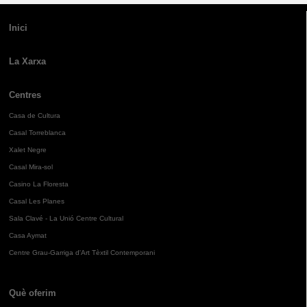
Inici
La Xarxa
Centres
Casa de Cultura
Casal Torreblanca
Xalet Negre
Casal Mira-sol
Casino La Floresta
Casal Les Planes
Sala Clavé - La Unió Centre Cultural
Casa Aymat
Centre Grau-Garriga d'Art Tèxtil Contemporani
Què oferim