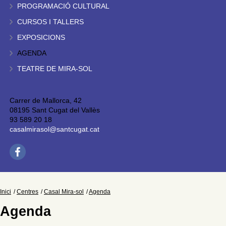
PROGRAMACIÓ CULTURAL
CURSOS I TALLERS
EXPOSICIONS
AGENDA
TEATRE DE MIRA-SOL
Carrer de Mallorca, 42
08195 Sant Cugat del Vallès
93 589 20 18
casalmirasol@santcugat.cat
Inici
Centres
Casal Mira-sol
Agenda
Agenda