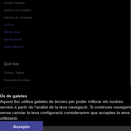
Cessió d'espais
Suport a les entitats
Impuls a la creativitat
La Pua
Oficina Jove
Bar Bocamoll
Teatre Mira-sol
Què fem
Cursos i Tallers
Programació pròpia
Exposicions
Ús de galetes
Aquest lloc utilitza galetes de tercers per poder millorar els nostres
Agenda
serveis a partir de l'anàlisi de la teva navegació. Si continues navegant
sense canviar la teva configuració considerarem que acceptes la seva
utilització.
CURSOS I TALLERS
Accepto