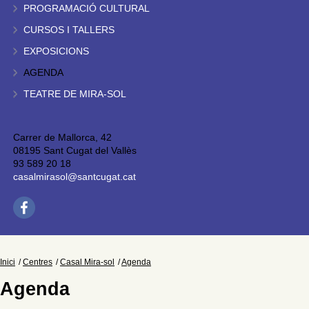
PROGRAMACIÓ CULTURAL
CURSOS I TALLERS
EXPOSICIONS
AGENDA
TEATRE DE MIRA-SOL
Carrer de Mallorca, 42
08195 Sant Cugat del Vallès
93 589 20 18
casalmirasol@santcugat.cat
Inici
Centres
Casal Mira-sol
Agenda
Agenda