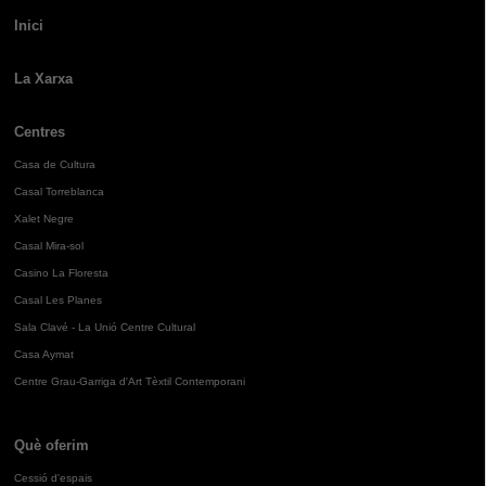
Inici
La Xarxa
Centres
Casa de Cultura
Casal Torreblanca
Xalet Negre
Casal Mira-sol
Casino La Floresta
Casal Les Planes
Sala Clavé - La Unió Centre Cultural
Casa Aymat
Centre Grau-Garriga d'Art Tèxtil Contemporani
Què oferim
Cessió d'espais