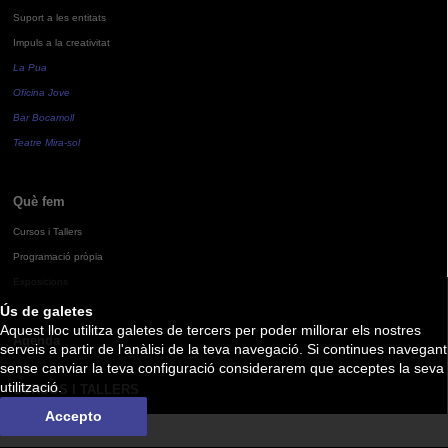
Suport a les entitats
Impuls a la creativitat
La Pua
Oficina Jove
Bar Bocamoll
Teatre Mira-sol
Què fem
Cursos i Tallers
Programació pròpia
Exposicions
Ús de galetes
Aquest lloc utilitza galetes de tercers per poder millorar els nostres
Agenda
serveis a partir de l'anàlisi de la teva navegació. Si continues navegant
sense canviar la teva configuració considerarem que acceptes la seva
utilització.
CURSOS I TALLERS
Accepto