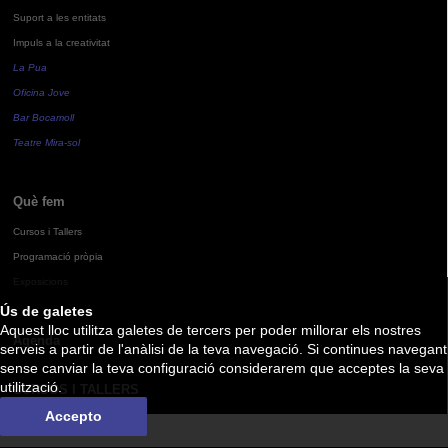
Suport a les entitats
Impuls a la creativitat
La Pua
Oficina Jove
Bar Bocamoll
Teatre Mira-sol
Què fem
Cursos i Tallers
Programació pròpia
Exposicions
Ús de galetes
Aquest lloc utilitza galetes de tercers per poder millorar els nostres
Agenda
serveis a partir de l'anàlisi de la teva navegació. Si continues navegant
sense canviar la teva configuració considerarem que acceptes la seva
utilització.
CURSOS I TALLERS
Accepto