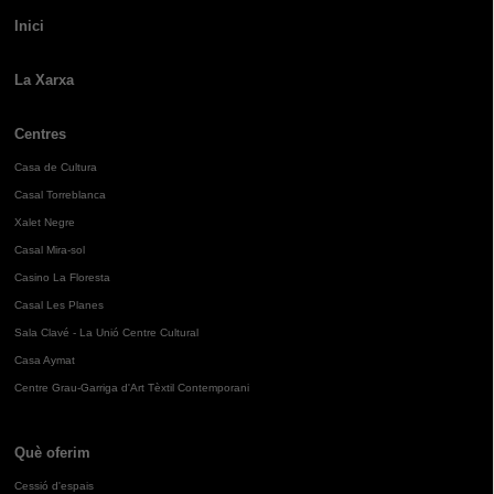
Inici
La Xarxa
Centres
Casa de Cultura
Casal Torreblanca
Xalet Negre
Casal Mira-sol
Casino La Floresta
Casal Les Planes
Sala Clavé - La Unió Centre Cultural
Casa Aymat
Centre Grau-Garriga d'Art Tèxtil Contemporani
Què oferim
Cessió d'espais