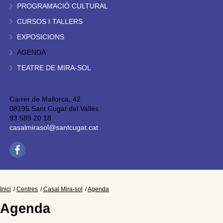
PROGRAMACIÓ CULTURAL
CURSOS I TALLERS
EXPOSICIONS
AGENDA
TEATRE DE MIRA-SOL
Carrer de Mallorca, 42
08195 Sant Cugat del Vallès
93 589 20 18
casalmirasol@santcugat.cat
Inici
Centres
Casal Mira-sol
Agenda
Agenda