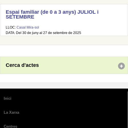
Espai familiar (de 0 a 3 anys) JULIOL i
SETEMBRE
LLOC:
Casal Mira-sol
DATA: Del 30 de juny al 27 de setembre de 2025
Cerca d'actes
Inici
La Xarxa
Centres