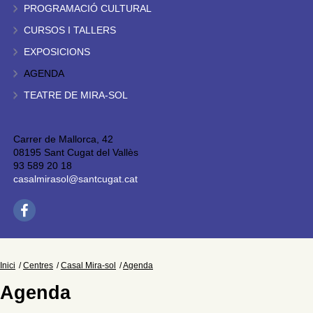
PROGRAMACIÓ CULTURAL
CURSOS I TALLERS
EXPOSICIONS
AGENDA
TEATRE DE MIRA-SOL
Carrer de Mallorca, 42
08195 Sant Cugat del Vallès
93 589 20 18
casalmirasol@santcugat.cat
Inici
Centres
Casal Mira-sol
Agenda
Agenda