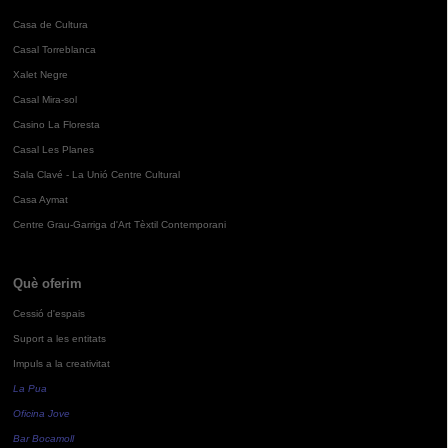
Casa de Cultura
Casal Torreblanca
Xalet Negre
Casal Mira-sol
Casino La Floresta
Casal Les Planes
Sala Clavé - La Unió Centre Cultural
Casa Aymat
Centre Grau-Garriga d'Art Tèxtil Contemporani
Què oferim
Cessió d'espais
Suport a les entitats
Impuls a la creativitat
La Pua
Oficina Jove
Bar Bocamoll