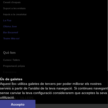
Cessió d'espais
Suport a les entitats
Impuls a la creativitat
La Pua
Oficina Jove
Bar Bocamoll
Teatre Mira-sol
Què fem
Cursos i Tallers
Programació pròpia
Exposicions
Ús de galetes
Aquest lloc utilitza galetes de tercers per poder millorar els nostres
Agenda
serveis a partir de l'anàlisi de la teva navegació. Si continues navegant
sense canviar la teva configuració considerarem que acceptes la seva
utilització.
CURSOS I TALLERS
Accepto