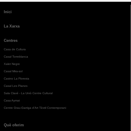
Inici
La Xarxa
Centres
Casa de Cultura
Casal Torreblanca
Xalet Negre
Casal Mira-sol
Casino La Floresta
Casal Les Planes
Sala Clavé - La Unió Centre Cultural
Casa Aymat
Centre Grau-Garriga d'Art Tèxtil Contemporani
Què oferim