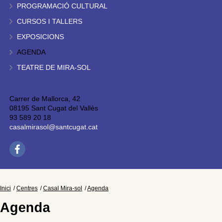
PROGRAMACIÓ CULTURAL
CURSOS I TALLERS
EXPOSICIONS
AGENDA
TEATRE DE MIRA-SOL
Carrer de Mallorca, 42
08195 Sant Cugat del Vallès
93 589 20 18
casalmirasol@santcugat.cat
Inici
Centres
Casal Mira-sol
Agenda
Agenda