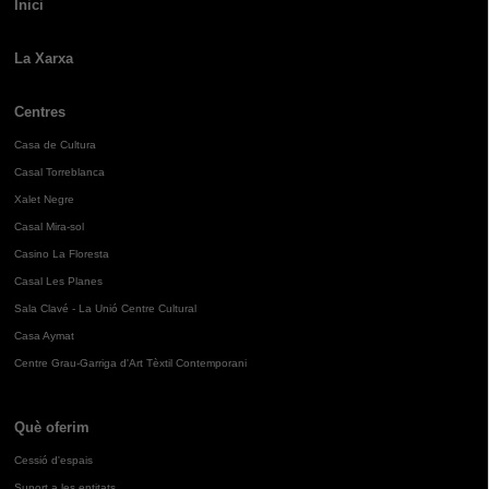
Inici
La Xarxa
Centres
Casa de Cultura
Casal Torreblanca
Xalet Negre
Casal Mira-sol
Casino La Floresta
Casal Les Planes
Sala Clavé - La Unió Centre Cultural
Casa Aymat
Centre Grau-Garriga d'Art Tèxtil Contemporani
Què oferim
Cessió d'espais
Suport a les entitats