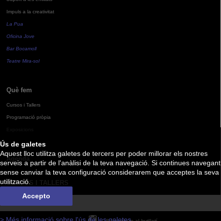
Impuls a la creativitat
La Pua
Oficina Jove
Bar Bocamoll
Teatre Mira-sol
Què fem
Cursos i Tallers
Programació pròpia
Exposicions
Ús de galetes
Aquest lloc utilitza galetes de tercers per poder millorar els nostres
Agenda
serveis a partir de l'anàlisi de la teva navegació. Si continues navegant
sense canviar la teva configuració considerarem que acceptes la seva
utilització.
CURSOS I TALLERS
Accepto
> Més informació sobre l'ús de les galetes
Subscriu-te al butlletí