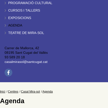
PROGRAMACIÓ CULTURAL
CURSOS I TALLERS
EXPOSICIONS
AGENDA
TEATRE DE MIRA-SOL
Carrer de Mallorca, 42
08195 Sant Cugat del Vallès
93 589 20 18
casalmirasol@santcugat.cat
Inici
Centres
Casal Mira-sol
Agenda
Agenda