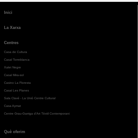
Inici
La Xarxa
Centres
Casa de Cultura
Casal Torreblanca
Xalet Negre
Casal Mira-sol
Casino La Floresta
Casal Les Planes
Sala Clavé - La Unió Centre Cultural
Casa Aymat
Centre Grau-Garriga d'Art Tèxtil Contemporani
Què oferim