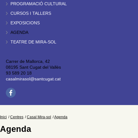
PROGRAMACIÓ CULTURAL
CURSOS I TALLERS
EXPOSICIONS
AGENDA
TEATRE DE MIRA-SOL
Carrer de Mallorca, 42
08195 Sant Cugat del Vallès
93 589 20 18
casalmirasol@santcugat.cat
Inici
Centres
Casal Mira-sol
Agenda
Agenda