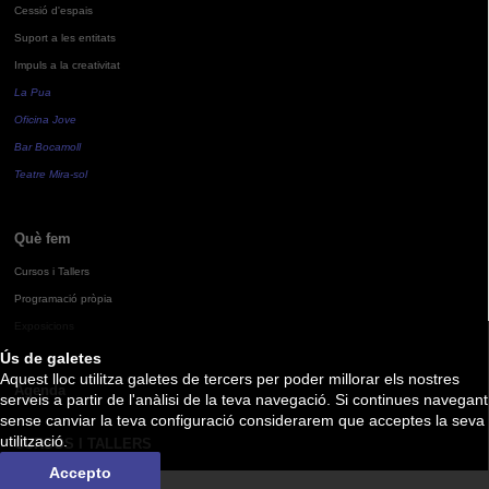
Cessió d'espais
Suport a les entitats
Impuls a la creativitat
La Pua
Oficina Jove
Bar Bocamoll
Teatre Mira-sol
Què fem
Cursos i Tallers
Programació pròpia
Exposicions
Ús de galetes
Aquest lloc utilitza galetes de tercers per poder millorar els nostres
Agenda
serveis a partir de l'anàlisi de la teva navegació. Si continues navegant
sense canviar la teva configuració considerarem que acceptes la seva
utilització.
CURSOS I TALLERS
Accepto