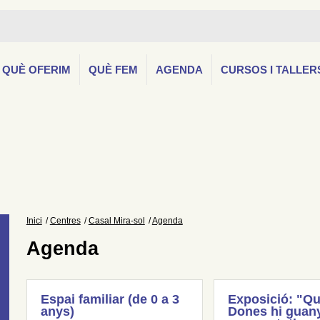
QUÈ OFERIM
QUÈ FEM
AGENDA
CURSOS I TALLER
Inici
Centres
Casal Mira-sol
Agenda
Agenda
Espai familiar (de 0 a 3
Exposició: "Qu
anys)
Dones hi guany