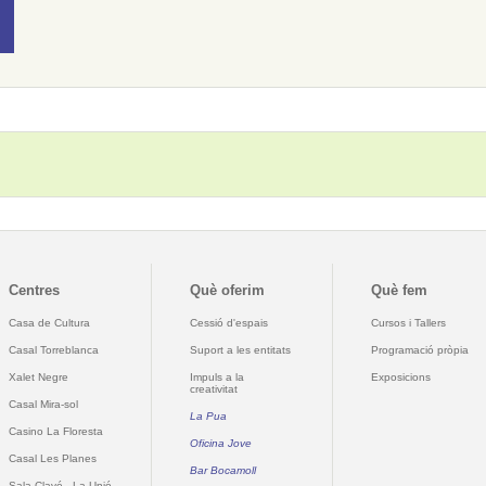
Centres
Què oferim
Què fem
Casa de Cultura
Cessió d'espais
Cursos i Tallers
Casal Torreblanca
Suport a les entitats
Programació pròpia
Xalet Negre
Impuls a la
Exposicions
creativitat
Casal Mira-sol
La Pua
Casino La Floresta
Oficina Jove
Casal Les Planes
Bar Bocamoll
Sala Clavé - La Unió