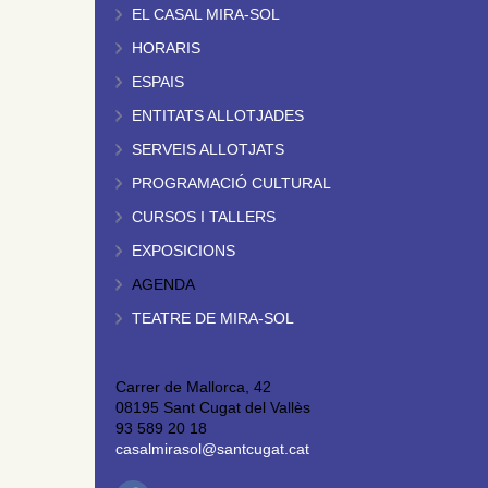
EL CASAL MIRA-SOL
HORARIS
ESPAIS
ENTITATS ALLOTJADES
SERVEIS ALLOTJATS
PROGRAMACIÓ CULTURAL
CURSOS I TALLERS
EXPOSICIONS
AGENDA
TEATRE DE MIRA-SOL
Carrer de Mallorca, 42
08195 Sant Cugat del Vallès
93 589 20 18
casalmirasol@santcugat.cat