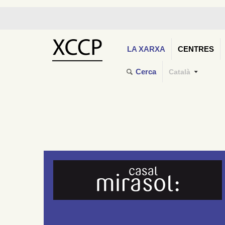
LA XARXA
CENTRES
Cerca
Català