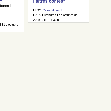
"
i altres contes"
dones i
LLOC:
Casal Mira-sol
DATA: Divendres 17 d'octubre de
2025, a les 17.30 h
l 31 d'octubre