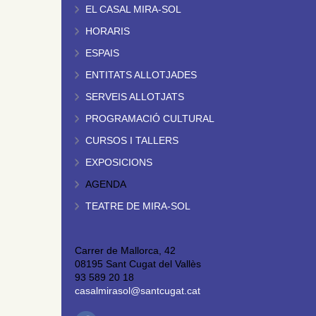
EL CASAL MIRA-SOL
HORARIS
ESPAIS
ENTITATS ALLOTJADES
SERVEIS ALLOTJATS
PROGRAMACIÓ CULTURAL
CURSOS I TALLERS
EXPOSICIONS
AGENDA
TEATRE DE MIRA-SOL
Carrer de Mallorca, 42
08195 Sant Cugat del Vallès
93 589 20 18
casalmirasol@santcugat.cat