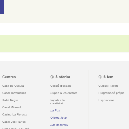
Centres
Què oferim
Què fem
Casa de Cultura
Cessió d'espais
Cursos i Tallers
Casal Torreblanca
Suport a les entitats
Programació pròpia
Xalet Negre
Impuls a la
Exposicions
creativitat
Casal Mira-sol
La Pua
Casino La Floresta
Oficina Jove
Casal Les Planes
Bar Bocamoll
Sala Clavé - La Unió