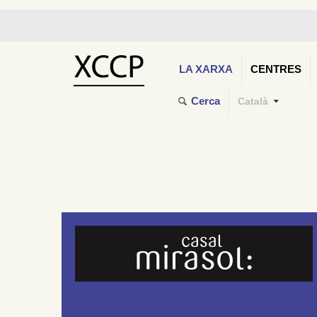
LA XARXA
CENTRES
Cerca
Català