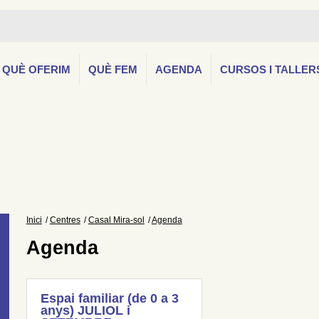
QUÈ OFERIM
QUÈ FEM
AGENDA
CURSOS I TALLER
Inici
Centres
Casal Mira-sol
Agenda
Agenda
Espai familiar (de 0 a 3
anys) JULIOL i