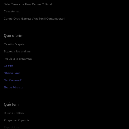
Sala Clavé - La Unió Centre Cultural
Casa Aymat
Centre Grau-Garriga d'Art Tèxtil Contemporani
Què oferim
Cessió d'espais
Suport a les entitats
Impuls a la creativitat
La Pua
Oficina Jove
Bar Bocamoll
Teatre Mira-sol
Què fem
Cursos i Tallers
Programació pròpia
Exposicions