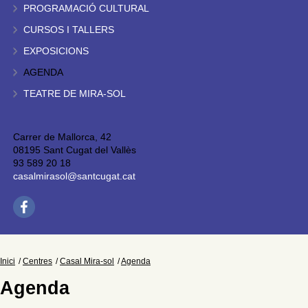
PROGRAMACIÓ CULTURAL
CURSOS I TALLERS
EXPOSICIONS
AGENDA
TEATRE DE MIRA-SOL
Carrer de Mallorca, 42
08195 Sant Cugat del Vallès
93 589 20 18
casalmirasol@santcugat.cat
Inici
Centres
Casal Mira-sol
Agenda
Agenda