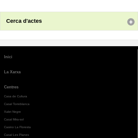
Cerca d'actes
Inici
La Xarxa
Centres
Casa de Cultura
Casal Torreblanca
Xalet Negre
Casal Mira-sol
Casino La Floresta
Casal Les Planes