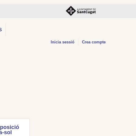
S
Inicia sessió
Crea compte
posició
a-sol