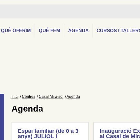
QUÈ OFERIM
QUÈ FEM
AGENDA
CURSOS I TALLER
Inici
Centres
Casal Mira-sol
Agenda
Agenda
Espai familiar (de 0 a 3
Inauguració Ex
anys) JULIOL i
al Casal de Mir