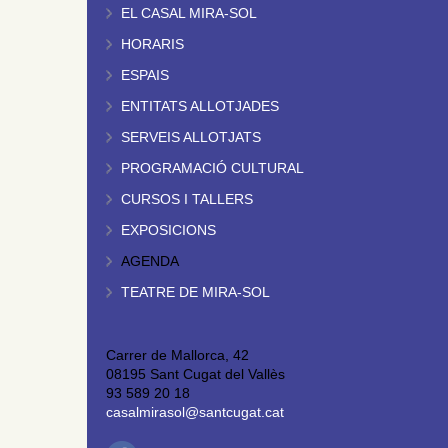
EL CASAL MIRA-SOL
HORARIS
ESPAIS
ENTITATS ALLOTJADES
SERVEIS ALLOTJATS
PROGRAMACIÓ CULTURAL
CURSOS I TALLERS
EXPOSICIONS
AGENDA
TEATRE DE MIRA-SOL
Carrer de Mallorca, 42
08195 Sant Cugat del Vallès
93 589 20 18
casalmirasol@santcugat.cat