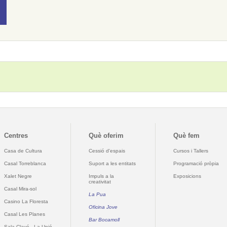
Centres
Què oferim
Què fem
Casa de Cultura
Cessió d'espais
Cursos i Tallers
Casal Torreblanca
Suport a les entitats
Programació pròpia
Xalet Negre
Impuls a la
Exposicions
creativitat
Casal Mira-sol
La Pua
Casino La Floresta
Oficina Jove
Casal Les Planes
Bar Bocamoll
Sala Clavé - La Unió