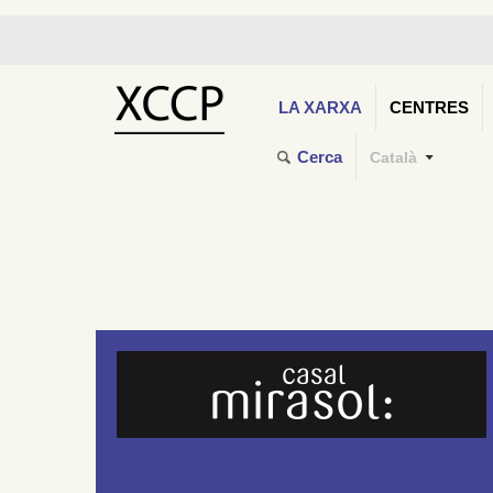
LA XARXA
CENTRES
Cerca
Català