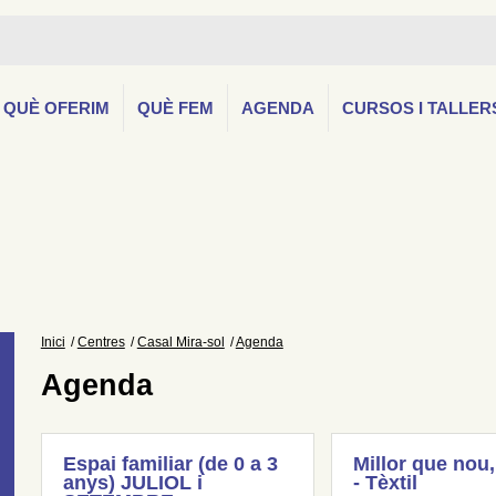
QUÈ OFERIM
QUÈ FEM
AGENDA
CURSOS I TALLER
Inici
Centres
Casal Mira-sol
Agenda
Agenda
Espai familiar (de 0 a 3
Millor que nou,
anys) JULIOL i
- Tèxtil