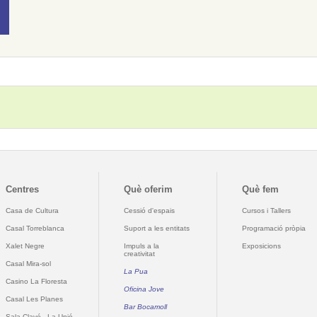
Centres
Què oferim
Què fem
Casa de Cultura
Cessió d'espais
Cursos i Tallers
Casal Torreblanca
Suport a les entitats
Programació pròpia
Xalet Negre
Impuls a la
Exposicions
creativitat
Casal Mira-sol
La Pua
Casino La Floresta
Oficina Jove
Casal Les Planes
Bar Bocamoll
Sala Clavé - La Unió