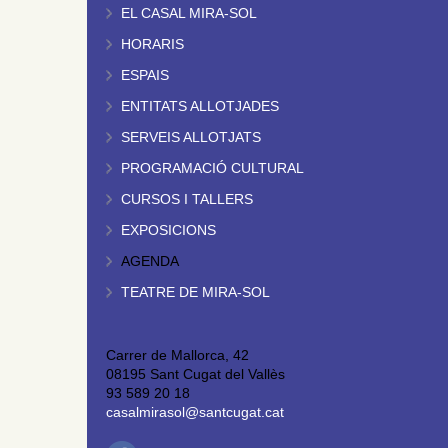
EL CASAL MIRA-SOL
HORARIS
ESPAIS
ENTITATS ALLOTJADES
SERVEIS ALLOTJATS
PROGRAMACIÓ CULTURAL
CURSOS I TALLERS
EXPOSICIONS
AGENDA
TEATRE DE MIRA-SOL
Carrer de Mallorca, 42
08195 Sant Cugat del Vallès
93 589 20 18
casalmirasol@santcugat.cat