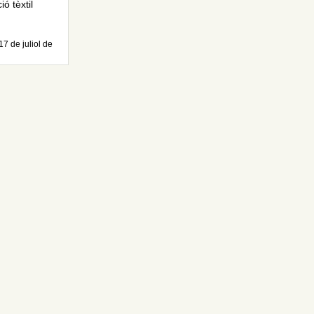
ó tèxtil
17 de juliol de