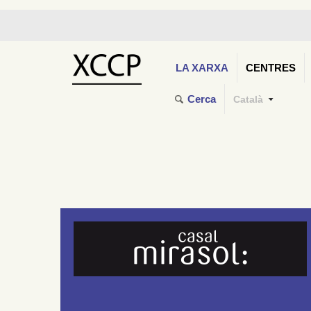
LA XARXA
CENTRES
Cerca
Català