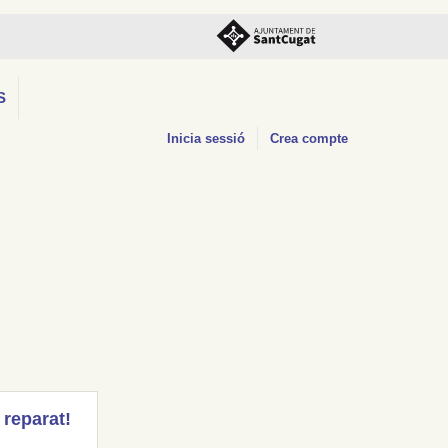
S
Inicia sessió
Crea compte
 reparat!