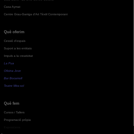
Casa Aymat
Centre Grau-Garriga d'Art Tèxtil Contemporani
Què oferim
Cessió d'espais
Suport a les entitats
Impuls a la creativitat
La Pua
Oficina Jove
Bar Bocamoll
Teatre Mira-sol
Què fem
Cursos i Tallers
Programació pròpia
Exposicions