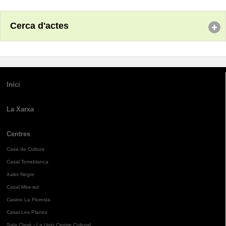
Cerca d'actes
Inici
La Xarxa
Centres
Casa de Cultura
Casal Torreblanca
Xalet Negre
Casal Mira-sol
Casino La Floresta
Casal Les Planes
Sala Clavé - La Unió Centre Cultural