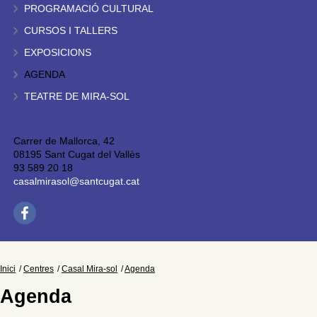
PROGRAMACIÓ CULTURAL
CURSOS I TALLERS
EXPOSICIONS
AGENDA
TEATRE DE MIRA-SOL
Carrer de Mallorca, 42
08195 Sant Cugat del Vallès
93 589 20 18
casalmirasol@santcugat.cat
Inici
Centres
Casal Mira-sol
Agenda
Agenda