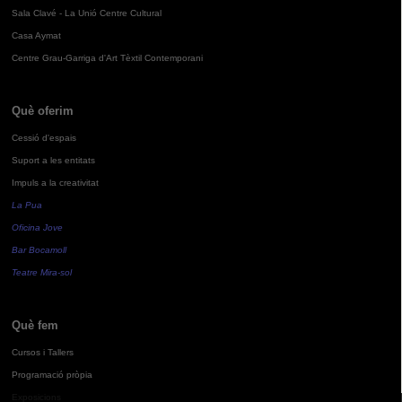
Sala Clavé - La Unió Centre Cultural
Casa Aymat
Centre Grau-Garriga d'Art Tèxtil Contemporani
Què oferim
Cessió d'espais
Suport a les entitats
Impuls a la creativitat
La Pua
Oficina Jove
Bar Bocamoll
Teatre Mira-sol
Què fem
Cursos i Tallers
Programació pròpia
Exposicions