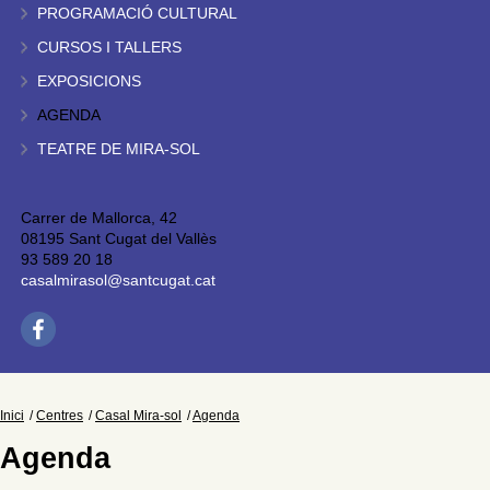
PROGRAMACIÓ CULTURAL
CURSOS I TALLERS
EXPOSICIONS
AGENDA
TEATRE DE MIRA-SOL
Carrer de Mallorca, 42
08195 Sant Cugat del Vallès
93 589 20 18
casalmirasol@santcugat.cat
Inici
Centres
Casal Mira-sol
Agenda
Agenda