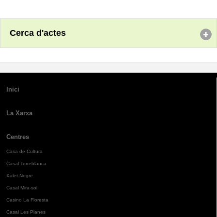
Cerca d'actes
Inici
La Xarxa
Centres
Casa de Cultura
Casal Torreblanca
Xalet Negre
Casal Mira-sol
Casino La Floresta
Casal Les Planes