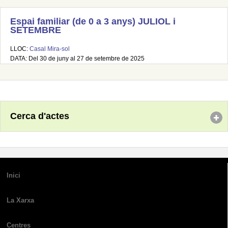
Espai familiar (de 0 a 3 anys) JULIOL i
SETEMBRE
LLOC:
Casal Mira-sol
DATA: Del 30 de juny al 27 de setembre de 2025
Cerca d'actes
Inici
La Xarxa
Centres