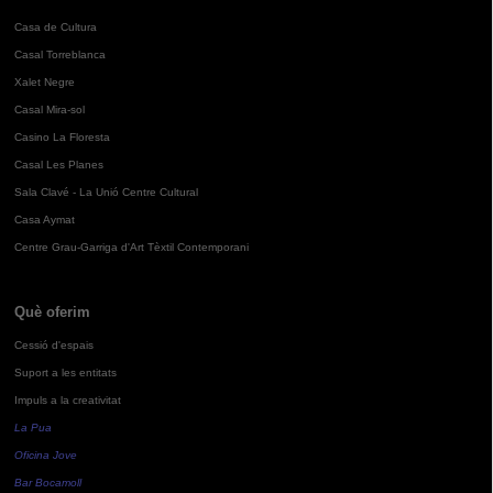
Casa de Cultura
Casal Torreblanca
Xalet Negre
Casal Mira-sol
Casino La Floresta
Casal Les Planes
Sala Clavé - La Unió Centre Cultural
Casa Aymat
Centre Grau-Garriga d'Art Tèxtil Contemporani
Què oferim
Cessió d'espais
Suport a les entitats
Impuls a la creativitat
La Pua
Oficina Jove
Bar Bocamoll