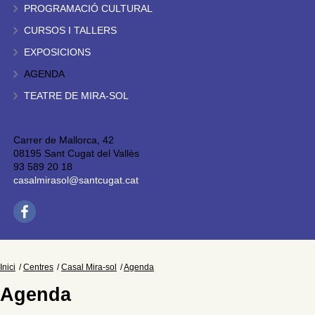
PROGRAMACIÓ CULTURAL
CURSOS I TALLERS
EXPOSICIONS
AGENDA
TEATRE DE MIRA-SOL
Carrer de Mallorca, 42
08195 Sant Cugat del Vallès
93 589 20 18
casalmirasol@santcugat.cat
Inici
Centres
Casal Mira-sol
Agenda
Agenda