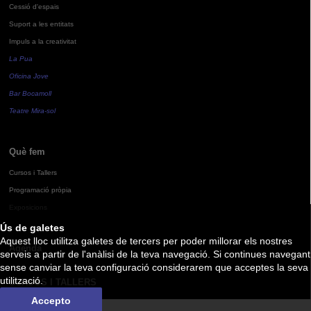
Cessió d'espais
Suport a les entitats
Impuls a la creativitat
La Pua
Oficina Jove
Bar Bocamoll
Teatre Mira-sol
Què fem
Cursos i Tallers
Programació pròpia
Exposicions
Ús de galetes
Aquest lloc utilitza galetes de tercers per poder millorar els nostres
Agenda
serveis a partir de l'anàlisi de la teva navegació. Si continues navegant
sense canviar la teva configuració considerarem que acceptes la seva
utilització.
CURSOS I TALLERS
Accepto