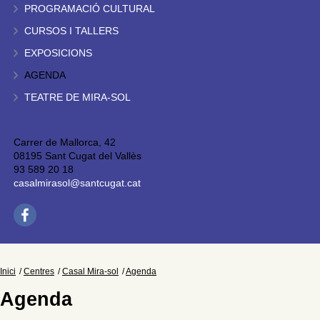
PROGRAMACIÓ CULTURAL
CURSOS I TALLERS
EXPOSICIONS
AGENDA
TEATRE DE MIRA-SOL
Carrer de Mallorca, 42
08195 Sant Cugat del Vallès
93 589 20 18
casalmirasol@santcugat.cat
Inici
Centres
Casal Mira-sol
Agenda
Agenda