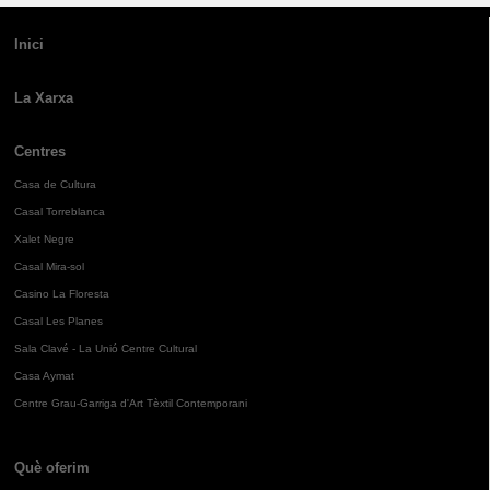
Inici
La Xarxa
Centres
Casa de Cultura
Casal Torreblanca
Xalet Negre
Casal Mira-sol
Casino La Floresta
Casal Les Planes
Sala Clavé - La Unió Centre Cultural
Casa Aymat
Centre Grau-Garriga d'Art Tèxtil Contemporani
Què oferim