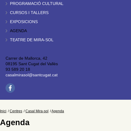
PROGRAMACIÓ CULTURAL
CURSOS I TALLERS
EXPOSICIONS
AGENDA
TEATRE DE MIRA-SOL
Carrer de Mallorca, 42
08195 Sant Cugat del Vallès
93 589 20 18
casalmirasol@santcugat.cat
Inici
Centres
Casal Mira-sol
Agenda
Agenda