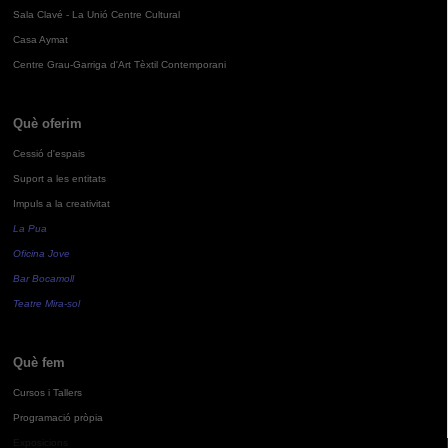
Sala Clavé - La Unió Centre Cultural
Casa Aymat
Centre Grau-Garriga d'Art Tèxtil Contemporani
Què oferim
Cessió d'espais
Suport a les entitats
Impuls a la creativitat
La Pua
Oficina Jove
Bar Bocamoll
Teatre Mira-sol
Què fem
Cursos i Tallers
Programació pròpia
Exposicions