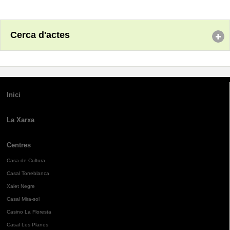
Cerca d'actes
Inici
La Xarxa
Centres
Casa de Cultura
Casal Torreblanca
Xalet Negre
Casal Mira-sol
Casino La Floresta
Casal Les Planes