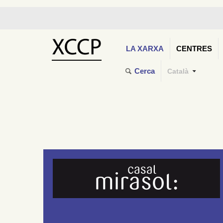
LA XARXA
CENTRES
Cerca
Català