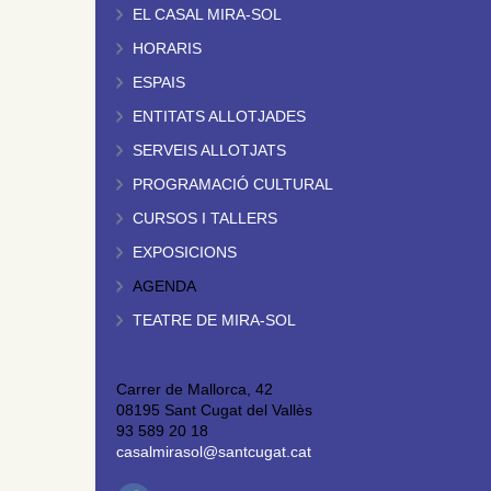
EL CASAL MIRA-SOL
HORARIS
ESPAIS
ENTITATS ALLOTJADES
SERVEIS ALLOTJATS
PROGRAMACIÓ CULTURAL
CURSOS I TALLERS
EXPOSICIONS
AGENDA
TEATRE DE MIRA-SOL
Carrer de Mallorca, 42
08195 Sant Cugat del Vallès
93 589 20 18
casalmirasol@santcugat.cat