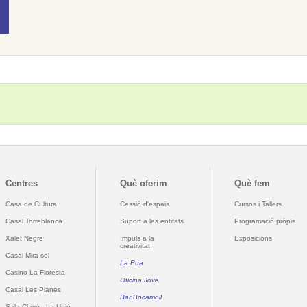
Centres
Què oferim
Què fem
Casa de Cultura
Cessió d'espais
Cursos i Tallers
Casal Torreblanca
Suport a les entitats
Programació pròpia
Xalet Negre
Impuls a la
Exposicions
creativitat
Casal Mira-sol
La Pua
Casino La Floresta
Oficina Jove
Casal Les Planes
Bar Bocamoll
Sala Clavé - La Unió