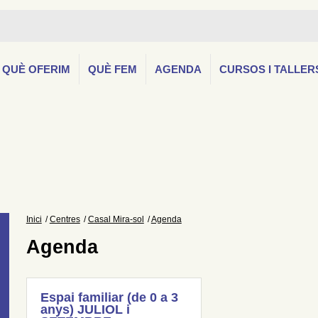
QUÈ OFERIM
QUÈ FEM
AGENDA
CURSOS I TALLER
Inici
Centres
Casal Mira-sol
Agenda
Agenda
Espai familiar (de 0 a 3
anys) JULIOL i