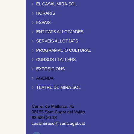
EL CASAL MIRA-SOL
HORARIS
ESPAIS
ENTITATS ALLOTJADES
SERVEIS ALLOTJATS
PROGRAMACIÓ CULTURAL
CURSOS I TALLERS
EXPOSICIONS
AGENDA
TEATRE DE MIRA-SOL
Carrer de Mallorca, 42
08195 Sant Cugat del Vallès
93 589 20 18
casalmirasol@santcugat.cat