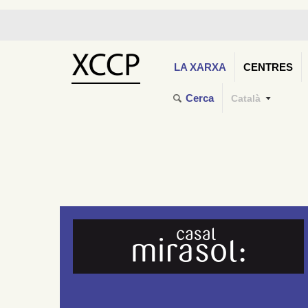
LA XARXA
CENTRES
Cerca
Català