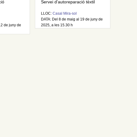
ció
Servei d'autoreparació tèxtil
LLOC:
Casal Mira-sol
DATA: Del 8 de maig al 19 de juny de
12 de juny de
2025, a les 15.30 h