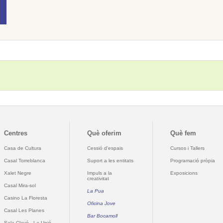
Centres
Què oferim
Què fem
Casa de Cultura
Cessió d'espais
Cursos i Tallers
Casal Torreblanca
Suport a les entitats
Programació pròpia
Xalet Negre
Impuls a la
Exposicions
creativitat
Casal Mira-sol
La Pua
Casino La Floresta
Oficina Jove
Casal Les Planes
Bar Bocamoll
Sala Clavé - La Unió