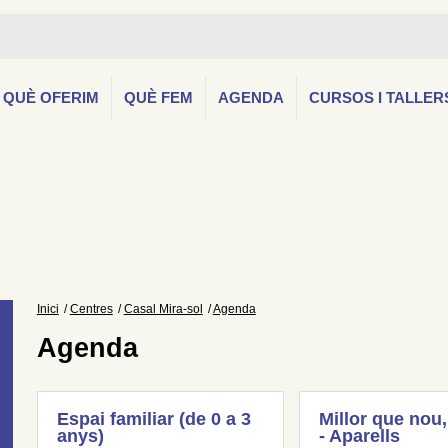
QUÈ OFERIM
QUÈ FEM
AGENDA
CURSOS I TALLER
Inici
Centres
Casal Mira-sol
Agenda
Agenda
Espai familiar (de 0 a 3
Millor que nou,
anys)
- Aparells