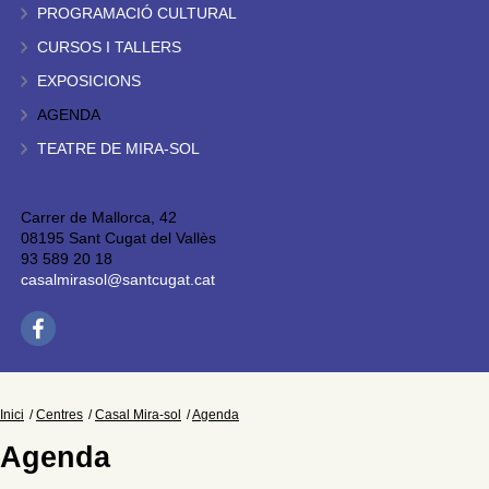
PROGRAMACIÓ CULTURAL
CURSOS I TALLERS
EXPOSICIONS
AGENDA
TEATRE DE MIRA-SOL
Carrer de Mallorca, 42
08195 Sant Cugat del Vallès
93 589 20 18
casalmirasol@santcugat.cat
Inici
Centres
Casal Mira-sol
Agenda
Agenda