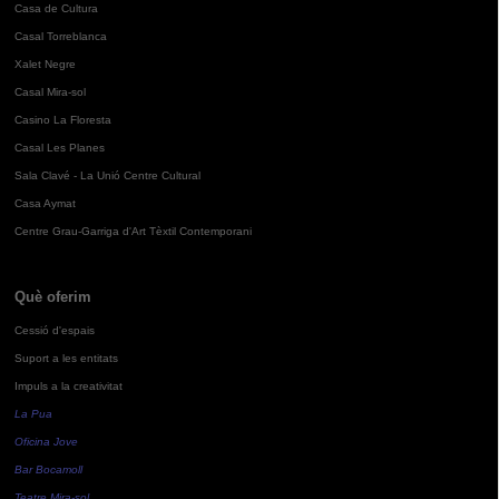
Casa de Cultura
Casal Torreblanca
Xalet Negre
Casal Mira-sol
Casino La Floresta
Casal Les Planes
Sala Clavé - La Unió Centre Cultural
Casa Aymat
Centre Grau-Garriga d'Art Tèxtil Contemporani
Què oferim
Cessió d'espais
Suport a les entitats
Impuls a la creativitat
La Pua
Oficina Jove
Bar Bocamoll
Teatre Mira-sol