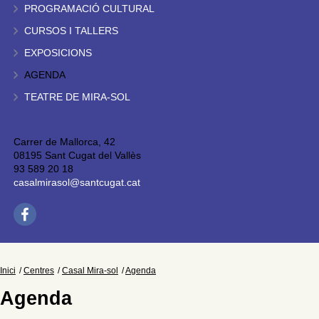
PROGRAMACIÓ CULTURAL
CURSOS I TALLERS
EXPOSICIONS
AGENDA
TEATRE DE MIRA-SOL
Carrer de Mallorca, 42
08195 Sant Cugat del Vallès
93 589 20 18
casalmirasol@santcugat.cat
Inici
Centres
Casal Mira-sol
Agenda
Agenda