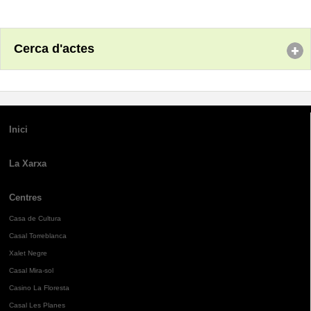
Cerca d'actes
Inici
La Xarxa
Centres
Casa de Cultura
Casal Torreblanca
Xalet Negre
Casal Mira-sol
Casino La Floresta
Casal Les Planes