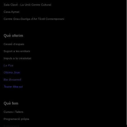
Sala Clavé - La Unió Centre Cultural
Casa Aymat
Centre Grau-Garriga d'Art Tèxtil Contemporani
Què oferim
Cessió d'espais
Suport a les entitats
Impuls a la creativitat
La Pua
Oficina Jove
Bar Bocamoll
Teatre Mira-sol
Què fem
Cursos i Tallers
Programació pròpia
Exposicions