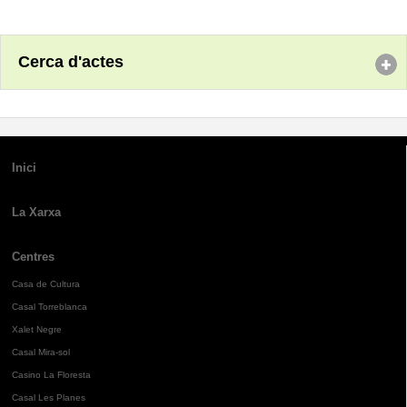
Cerca d'actes
Inici
La Xarxa
Centres
Casa de Cultura
Casal Torreblanca
Xalet Negre
Casal Mira-sol
Casino La Floresta
Casal Les Planes