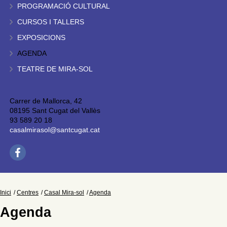
PROGRAMACIÓ CULTURAL
CURSOS I TALLERS
EXPOSICIONS
AGENDA
TEATRE DE MIRA-SOL
Carrer de Mallorca, 42
08195 Sant Cugat del Vallès
93 589 20 18
casalmirasol@santcugat.cat
Inici
Centres
Casal Mira-sol
Agenda
Agenda