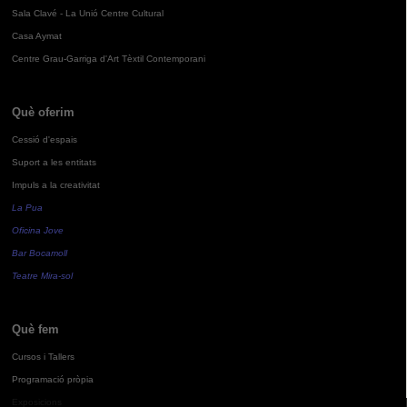
Sala Clavé - La Unió Centre Cultural
Casa Aymat
Centre Grau-Garriga d'Art Tèxtil Contemporani
Què oferim
Cessió d'espais
Suport a les entitats
Impuls a la creativitat
La Pua
Oficina Jove
Bar Bocamoll
Teatre Mira-sol
Què fem
Cursos i Tallers
Programació pròpia
Exposicions