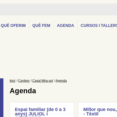
QUÈ OFERIM
QUÈ FEM
AGENDA
CURSOS I TALLER
Inici
Centres
Casal Mira-sol
Agenda
Agenda
Espai familiar (de 0 a 3
Millor que nou,
anys) JULIOL i
- Tèxtil