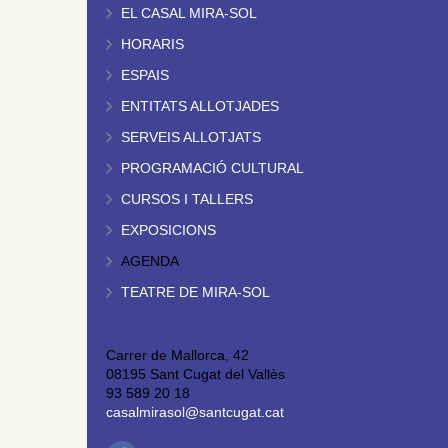
EL CASAL MIRA-SOL
HORARIS
ESPAIS
ENTITATS ALLOTJADES
SERVEIS ALLOTJATS
PROGRAMACIÓ CULTURAL
CURSOS I TALLERS
EXPOSICIONS
AGENDA
TEATRE DE MIRA-SOL
Carrer de Mallorca, 42
08195 Sant Cugat del Vallès
93 589 20 18
casalmirasol@santcugat.cat