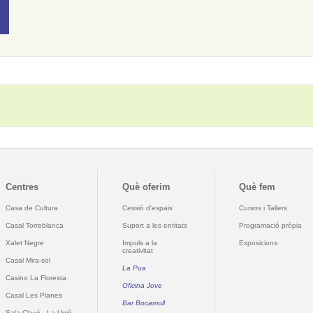
Centres
Què oferim
Què fem
Casa de Cultura
Cessió d'espais
Cursos i Tallers
Casal Torreblanca
Suport a les entitats
Programació pròpia
Xalet Negre
Impuls a la
Exposicions
creativitat
Casal Mira-sol
La Pua
Casino La Floresta
Oficina Jove
Casal Les Planes
Bar Bocamoll
Sala Clavé - La Unió