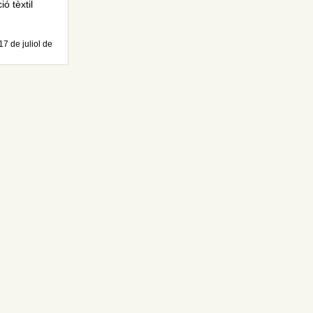
ó tèxtil
17 de juliol de