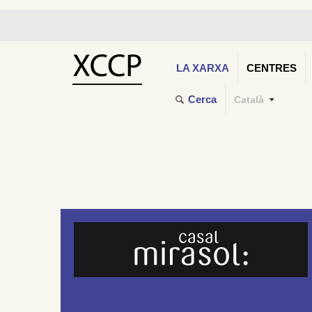
LA XARXA
CENTRES
Cerca
Català