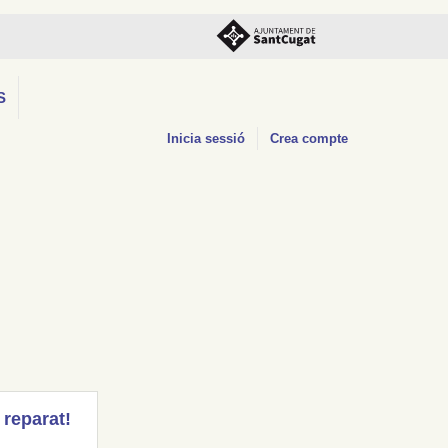
S
Inicia sessió
Crea compte
 reparat!