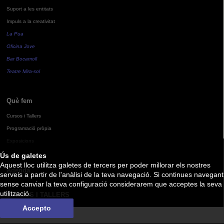
Suport a les entitats
Impuls a la creativitat
La Pua
Oficina Jove
Bar Bocamoll
Teatre Mira-sol
Què fem
Cursos i Tallers
Programació pròpia
Exposicions
Ús de galetes
Aquest lloc utilitza galetes de tercers per poder millorar els nostres
Agenda
serveis a partir de l'anàlisi de la teva navegació. Si continues navegant
sense canviar la teva configuració considerarem que acceptes la seva
utilització.
CURSOS I TALLERS
Accepto