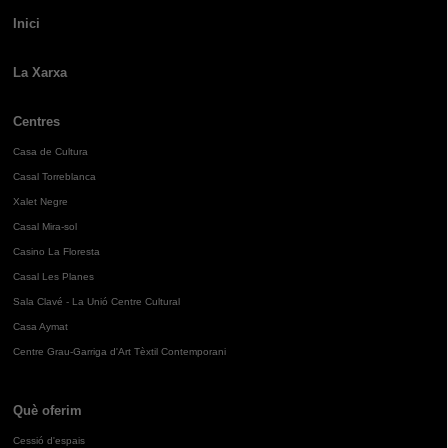
Inici
La Xarxa
Centres
Casa de Cultura
Casal Torreblanca
Xalet Negre
Casal Mira-sol
Casino La Floresta
Casal Les Planes
Sala Clavé - La Unió Centre Cultural
Casa Aymat
Centre Grau-Garriga d'Art Tèxtil Contemporani
Què oferim
Cessió d'espais