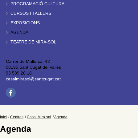
PROGRAMACIÓ CULTURAL
CURSOS I TALLERS
EXPOSICIONS
AGENDA
TEATRE DE MIRA-SOL
Carrer de Mallorca, 42
08195 Sant Cugat del Vallès
93 589 20 18
casalmirasol@santcugat.cat
Inici
Centres
Casal Mira-sol
Agenda
Agenda