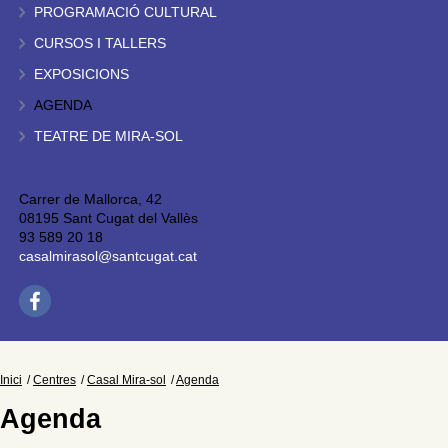
PROGRAMACIÓ CULTURAL
CURSOS I TALLERS
EXPOSICIONS
AGENDA
TEATRE DE MIRA-SOL
Carrer de Mallorca, 42
08195 Sant Cugat del Vallès
93 589 20 18
casalmirasol@santcugat.cat
Inici
Centres
Casal Mira-sol
Agenda
Agenda