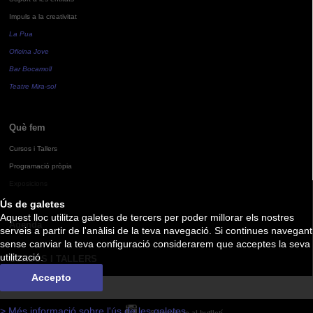
Impuls a la creativitat
La Pua
Oficina Jove
Bar Bocamoll
Teatre Mira-sol
Què fem
Cursos i Tallers
Programació pròpia
Exposicions
Ús de galetes
Aquest lloc utilitza galetes de tercers per poder millorar els nostres
Agenda
serveis a partir de l'anàlisi de la teva navegació. Si continues navegant
sense canviar la teva configuració considerarem que acceptes la seva
utilització.
CURSOS I TALLERS
Accepto
> Més informació sobre l'ús de les galetes
Subscriu-te al butlletí