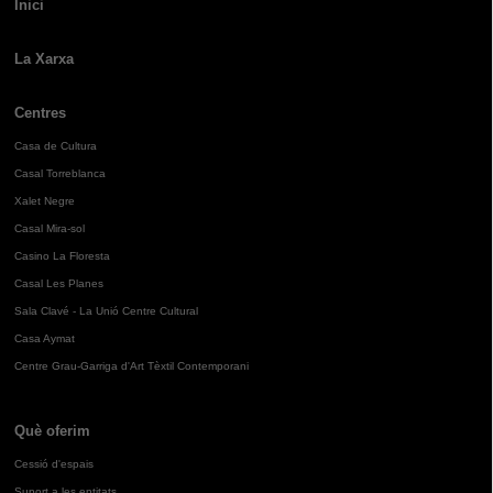
Inici
La Xarxa
Centres
Casa de Cultura
Casal Torreblanca
Xalet Negre
Casal Mira-sol
Casino La Floresta
Casal Les Planes
Sala Clavé - La Unió Centre Cultural
Casa Aymat
Centre Grau-Garriga d'Art Tèxtil Contemporani
Què oferim
Cessió d'espais
Suport a les entitats