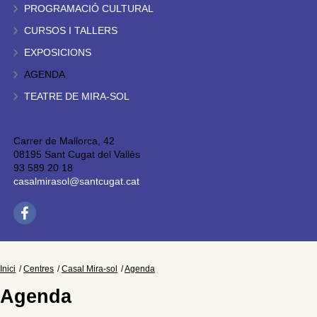
PROGRAMACIÓ CULTURAL
CURSOS I TALLERS
EXPOSICIONS
AGENDA
TEATRE DE MIRA-SOL
Carrer de Mallorca, 42
08195 Sant Cugat del Vallès
93 589 20 18
casalmirasol@santcugat.cat
Inici
Centres
Casal Mira-sol
Agenda
Agenda