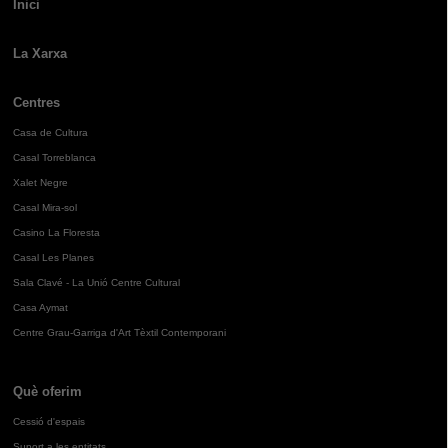
Inici
La Xarxa
Centres
Casa de Cultura
Casal Torreblanca
Xalet Negre
Casal Mira-sol
Casino La Floresta
Casal Les Planes
Sala Clavé - La Unió Centre Cultural
Casa Aymat
Centre Grau-Garriga d'Art Tèxtil Contemporani
Què oferim
Cessió d'espais
Suport a les entitats