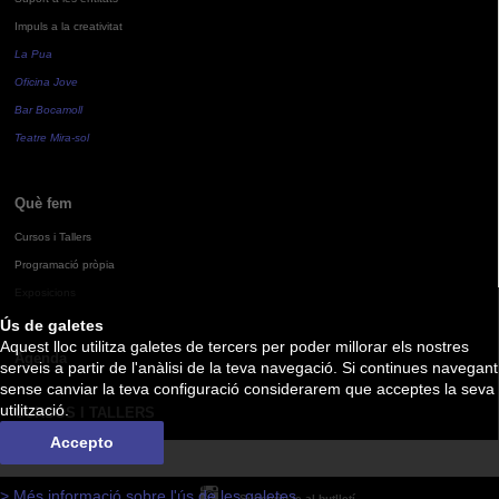
Impuls a la creativitat
La Pua
Oficina Jove
Bar Bocamoll
Teatre Mira-sol
Què fem
Cursos i Tallers
Programació pròpia
Exposicions
Ús de galetes
Aquest lloc utilitza galetes de tercers per poder millorar els nostres
Agenda
serveis a partir de l'anàlisi de la teva navegació. Si continues navegant
sense canviar la teva configuració considerarem que acceptes la seva
utilització.
CURSOS I TALLERS
Accepto
> Més informació sobre l'ús de les galetes
Subscriu-te al butlletí