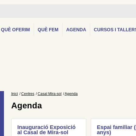
QUÈ OFERIM
QUÈ FEM
AGENDA
CURSOS I TALLER
Inici
Centres
Casal Mira-sol
Agenda
Agenda
Inauguració Exposició
Espai familiar 
al Casal de Mira-sol
anys)