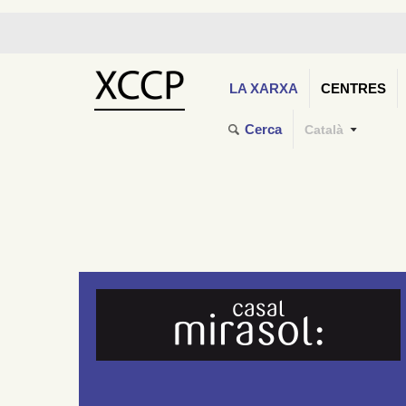
LA XARXA
CENTRES
Cerca
Català