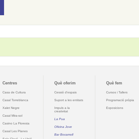
Centres
Què oferim
Què fem
Casa de Cultura
Cessió d'espais
Cursos i Tallers
Casal Torreblanca
Suport a les entitats
Programació pròpia
Xalet Negre
Impuls a la
Exposicions
creativitat
Casal Mira-sol
La Pua
Casino La Floresta
Oficina Jove
Casal Les Planes
Bar Bocamoll
Sala Clavé - La Unió