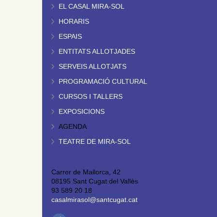
EL CASAL MIRA-SOL
HORARIS
ESPAIS
ENTITATS ALLOTJADES
SERVEIS ALLOTJATS
PROGRAMACIÓ CULTURAL
CURSOS I TALLERS
EXPOSICIONS
AGENDA
TEATRE DE MIRA-SOL
Carrer de Mallorca, 42
08195 Sant Cugat del Vallès
93 589 20 18
casalmirasol@santcugat.cat