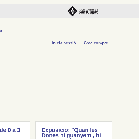
S
Inicia sessió
Crea compte
(de 0 a 3
Exposició: "Quan les
Dones hi guanyem , hi