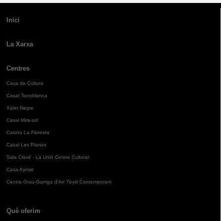
Inici
La Xarxa
Centres
Casa de Cultura
Casal Torreblanca
Xalet Negre
Casal Mira-sol
Casino La Floresta
Casal Les Planes
Sala Clavé - La Unió Centre Cultural
Casa Aymat
Centre Grau-Garriga d'Art Tèxtil Contemporani
Què oferim