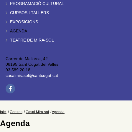
PROGRAMACIÓ CULTURAL
CURSOS I TALLERS
EXPOSICIONS
AGENDA
TEATRE DE MIRA-SOL
Carrer de Mallorca, 42
08195 Sant Cugat del Vallès
93 589 20 18
casalmirasol@santcugat.cat
Inici
Centres
Casal Mira-sol
Agenda
Agenda