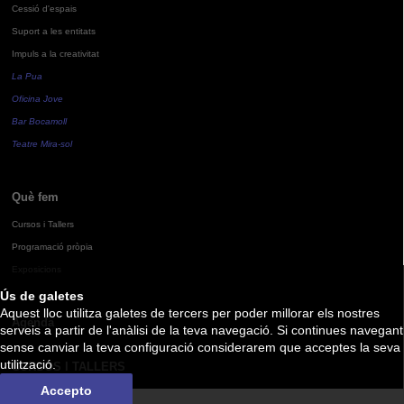
Cessió d'espais
Suport a les entitats
Impuls a la creativitat
La Pua
Oficina Jove
Bar Bocamoll
Teatre Mira-sol
Què fem
Cursos i Tallers
Programació pròpia
Exposicions
Ús de galetes
Aquest lloc utilitza galetes de tercers per poder millorar els nostres
Agenda
serveis a partir de l'anàlisi de la teva navegació. Si continues navegant
sense canviar la teva configuració considerarem que acceptes la seva
utilització.
CURSOS I TALLERS
Accepto