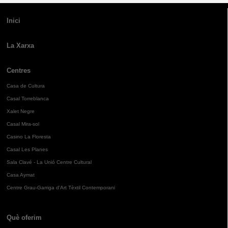
Inici
La Xarxa
Centres
Casa de Cultura
Casal Torreblanca
Xalet Negre
Casal Mira-sol
Casino La Floresta
Casal Les Planes
Sala Clavé - La Unió Centre Cultural
Casa Aymat
Centre Grau-Garriga d'Art Tèxtil Contemporani
Què oferim