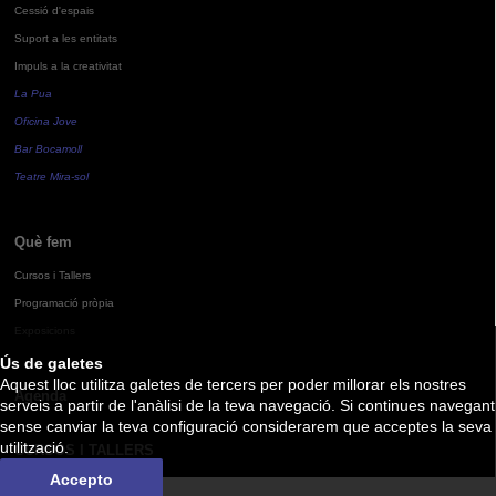
Cessió d'espais
Suport a les entitats
Impuls a la creativitat
La Pua
Oficina Jove
Bar Bocamoll
Teatre Mira-sol
Què fem
Cursos i Tallers
Programació pròpia
Exposicions
Ús de galetes
Aquest lloc utilitza galetes de tercers per poder millorar els nostres
Agenda
serveis a partir de l'anàlisi de la teva navegació. Si continues navegant
sense canviar la teva configuració considerarem que acceptes la seva
utilització.
CURSOS I TALLERS
Accepto