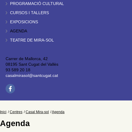
PROGRAMACIÓ CULTURAL
CURSOS I TALLERS
EXPOSICIONS
AGENDA
TEATRE DE MIRA-SOL
Carrer de Mallorca, 42
08195 Sant Cugat del Vallès
93 589 20 18
casalmirasol@santcugat.cat
Inici
Centres
Casal Mira-sol
Agenda
Agenda