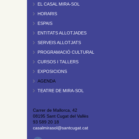
EL CASAL MIRA-SOL
HORARIS
ESPAIS
ENTITATS ALLOTJADES
SERVEIS ALLOTJATS
PROGRAMACIÓ CULTURAL
CURSOS I TALLERS
EXPOSICIONS
AGENDA
TEATRE DE MIRA-SOL
Carrer de Mallorca, 42
08195 Sant Cugat del Vallès
93 589 20 18
casalmirasol@santcugat.cat