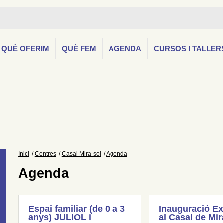
QUÈ OFERIM
QUÈ FEM
AGENDA
CURSOS I TALLER
Inici
Centres
Casal Mira-sol
Agenda
Agenda
Espai familiar (de 0 a 3
Inauguració Ex
anys) JULIOL i
al Casal de Mir