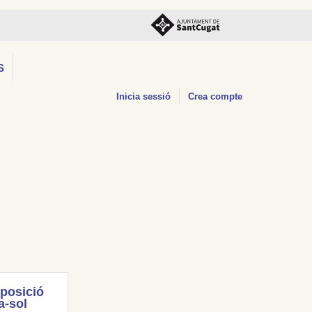
S
Inicia sessió
Crea compte
posició
a-sol