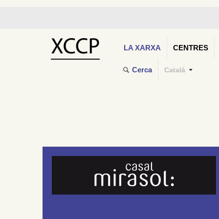
LA XARXA
CENTRES
Cerca
Català