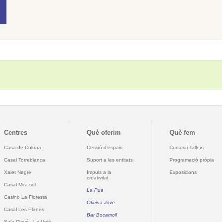
Centres
Què oferim
Què fem
Casa de Cultura
Cessió d'espais
Cursos i Tallers
Casal Torreblanca
Suport a les entitats
Programació pròpia
Xalet Negre
Impuls a la
Exposicions
creativitat
Casal Mira-sol
La Pua
Casino La Floresta
Oficina Jove
Casal Les Planes
Bar Bocamoll
Sala Clavé - La Unió