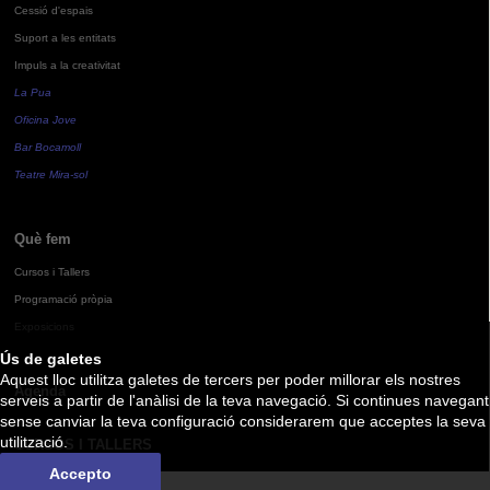
Cessió d'espais
Suport a les entitats
Impuls a la creativitat
La Pua
Oficina Jove
Bar Bocamoll
Teatre Mira-sol
Què fem
Cursos i Tallers
Programació pròpia
Exposicions
Ús de galetes
Aquest lloc utilitza galetes de tercers per poder millorar els nostres
Agenda
serveis a partir de l'anàlisi de la teva navegació. Si continues navegant
sense canviar la teva configuració considerarem que acceptes la seva
utilització.
CURSOS I TALLERS
Accepto