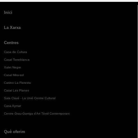
Inici
La Xarxa
Centres
Casa de Cultura
Casal Torreblanca
Xalet Negre
Casal Mira-sol
Casino La Floresta
Casal Les Planes
Sala Clavé - La Unió Centre Cultural
Casa Aymat
Centre Grau-Garriga d'Art Tèxtil Contemporani
Què oferim