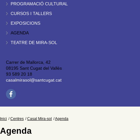
PROGRAMACIÓ CULTURAL
CURSOS I TALLERS
EXPOSICIONS
AGENDA
TEATRE DE MIRA-SOL
Carrer de Mallorca, 42
08195 Sant Cugat del Vallès
93 589 20 18
casalmirasol@santcugat.cat
Inici
Centres
Casal Mira-sol
Agenda
Agenda