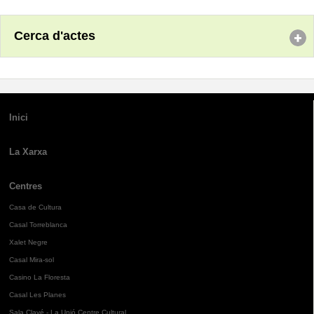
Cerca d'actes
Inici
La Xarxa
Centres
Casa de Cultura
Casal Torreblanca
Xalet Negre
Casal Mira-sol
Casino La Floresta
Casal Les Planes
Sala Clavé - La Unió Centre Cultural