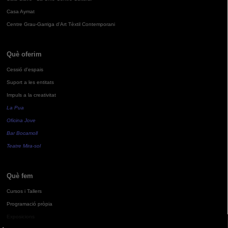
Casa Aymat
Centre Grau-Garriga d'Art Tèxtil Contemporani
Què oferim
Cessió d'espais
Suport a les entitats
Impuls a la creativitat
La Pua
Oficina Jove
Bar Bocamoll
Teatre Mira-sol
Què fem
Cursos i Tallers
Programació pròpia
Exposicions