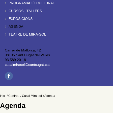
PROGRAMACIÓ CULTURAL
CURSOS I TALLERS
EXPOSICIONS
AGENDA
TEATRE DE MIRA-SOL
Carrer de Mallorca, 42
08195 Sant Cugat del Vallès
93 589 20 18
casalmirasol@santcugat.cat
Inici
Centres
Casal Mira-sol
Agenda
Agenda