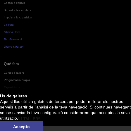
Cessió d'espais
Suport a les entitats
Impuls a la creativitat
La Pua
Oficina Jove
Bar Bocamoll
Teatre Mira-sol
Què fem
Cursos i Tallers
Programació pròpia
Exposicions
Ús de galetes
Aquest lloc utilitza galetes de tercers per poder millorar els nostres
Agenda
serveis a partir de l'anàlisi de la teva navegació. Si continues navegant
sense canviar la teva configuració considerarem que acceptes la seva
utilització.
CURSOS I TALLERS
Accepto