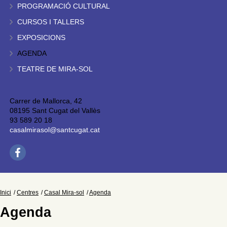
PROGRAMACIÓ CULTURAL
CURSOS I TALLERS
EXPOSICIONS
AGENDA
TEATRE DE MIRA-SOL
Carrer de Mallorca, 42
08195 Sant Cugat del Vallès
93 589 20 18
casalmirasol@santcugat.cat
Inici
Centres
Casal Mira-sol
Agenda
Agenda