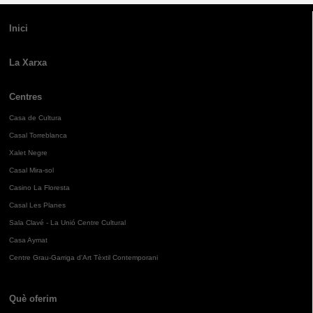
Inici
La Xarxa
Centres
Casa de Cultura
Casal Torreblanca
Xalet Negre
Casal Mira-sol
Casino La Floresta
Casal Les Planes
Sala Clavé - La Unió Centre Cultural
Casa Aymat
Centre Grau-Garriga d'Art Tèxtil Contemporani
Què oferim