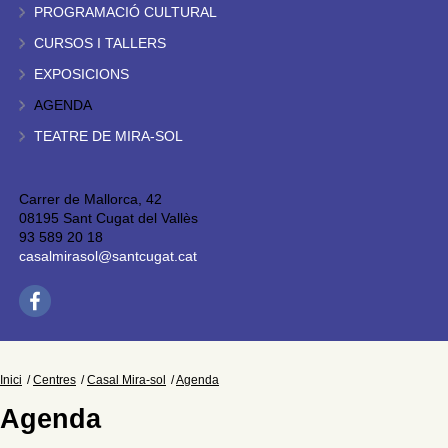
PROGRAMACIÓ CULTURAL
CURSOS I TALLERS
EXPOSICIONS
AGENDA
TEATRE DE MIRA-SOL
Carrer de Mallorca, 42
08195 Sant Cugat del Vallès
93 589 20 18
casalmirasol@santcugat.cat
Inici
Centres
Casal Mira-sol
Agenda
Agenda