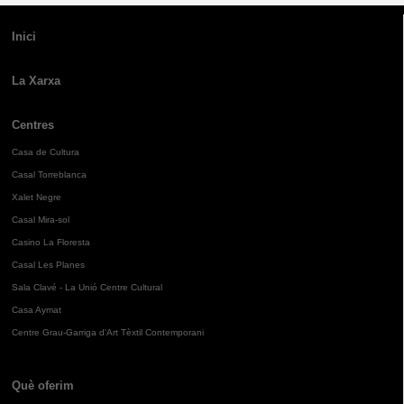
Inici
La Xarxa
Centres
Casa de Cultura
Casal Torreblanca
Xalet Negre
Casal Mira-sol
Casino La Floresta
Casal Les Planes
Sala Clavé - La Unió Centre Cultural
Casa Aymat
Centre Grau-Garriga d'Art Tèxtil Contemporani
Què oferim