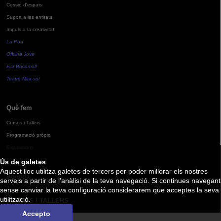
Cessió d'espais
Suport a les entitats
Impuls a la creativitat
La Pua
Oficina Jove
Bar Bocamoll
Teatre Mira-sol
Què fem
Cursos i Tallers
Programació pròpia
Exposicions
Ús de galetes
Aquest lloc utilitza galetes de tercers per poder millorar els nostres
Agenda
serveis a partir de l'anàlisi de la teva navegació. Si continues navegant
sense canviar la teva configuració considerarem que acceptes la seva
utilització.
CURSOS I TALLERS
Accepto