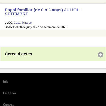
Espai familiar (de 0 a 3 anys) JULIOL i
SETEMBRE
LLOC:
Casal Mira-sol
DATA: Del 30 de juny al 27 de setembre de 2025
Cerca d'actes
Inici
La Xarxa
Centres