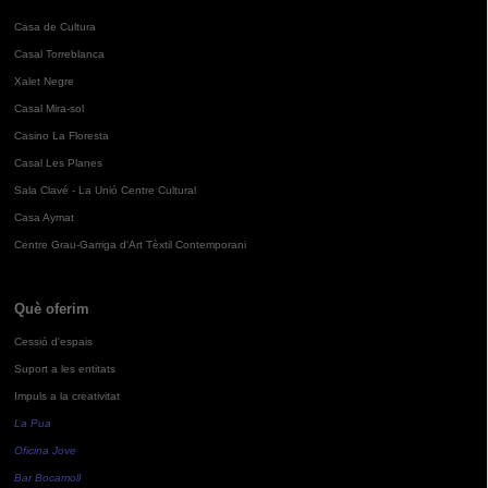
Casa de Cultura
Casal Torreblanca
Xalet Negre
Casal Mira-sol
Casino La Floresta
Casal Les Planes
Sala Clavé - La Unió Centre Cultural
Casa Aymat
Centre Grau-Garriga d'Art Tèxtil Contemporani
Què oferim
Cessió d'espais
Suport a les entitats
Impuls a la creativitat
La Pua
Oficina Jove
Bar Bocamoll