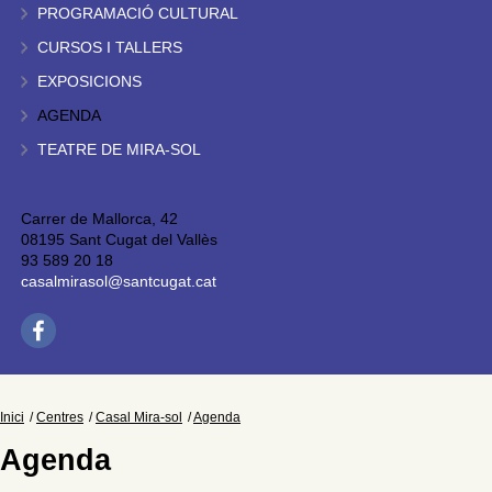
PROGRAMACIÓ CULTURAL
CURSOS I TALLERS
EXPOSICIONS
AGENDA
TEATRE DE MIRA-SOL
Carrer de Mallorca, 42
08195 Sant Cugat del Vallès
93 589 20 18
casalmirasol@santcugat.cat
Inici
Centres
Casal Mira-sol
Agenda
Agenda