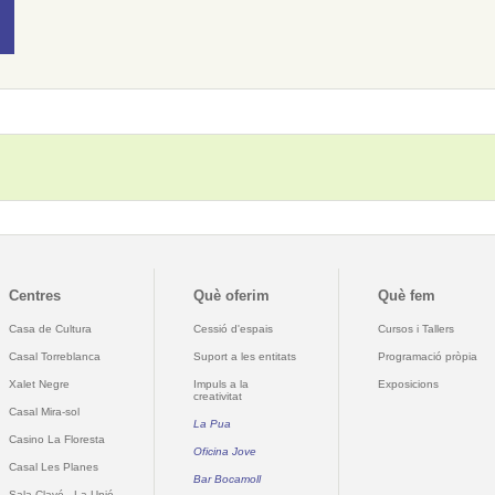
Centres
Què oferim
Què fem
Casa de Cultura
Cessió d'espais
Cursos i Tallers
Casal Torreblanca
Suport a les entitats
Programació pròpia
Xalet Negre
Impuls a la
Exposicions
creativitat
Casal Mira-sol
La Pua
Casino La Floresta
Oficina Jove
Casal Les Planes
Bar Bocamoll
Sala Clavé - La Unió