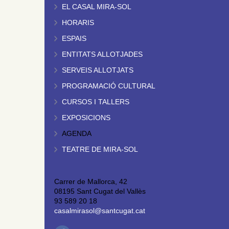
EL CASAL MIRA-SOL
HORARIS
ESPAIS
ENTITATS ALLOTJADES
SERVEIS ALLOTJATS
PROGRAMACIÓ CULTURAL
CURSOS I TALLERS
EXPOSICIONS
AGENDA
TEATRE DE MIRA-SOL
Carrer de Mallorca, 42
08195 Sant Cugat del Vallès
93 589 20 18
casalmirasol@santcugat.cat