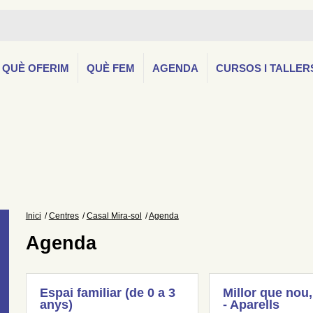
QUÈ OFERIM
QUÈ FEM
AGENDA
CURSOS I TALLER
Inici
Centres
Casal Mira-sol
Agenda
Agenda
Espai familiar (de 0 a 3
Millor que nou,
anys)
- Aparells