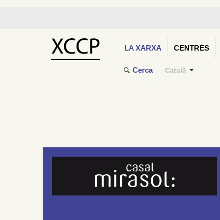
LA XARXA
CENTRES
Cerca
Català