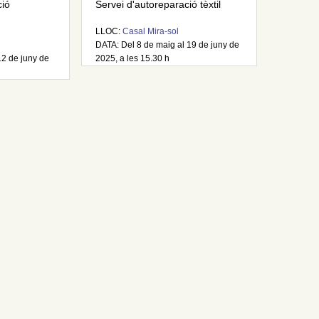
ció
Servei d'autoreparació tèxtil
LLOC:
Casal Mira-sol
DATA: Del 8 de maig al 19 de juny de
12 de juny de
2025, a les 15.30 h