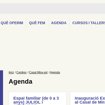
QUÈ OFERIM
QUÈ FEM
AGENDA
CURSOS I TALLER
Inici
Centres
Casal Mira-sol
Agenda
Agenda
Espai familiar (de 0 a 3
Inauguració Ex
anys) JULIOL i
al Casal de Mir