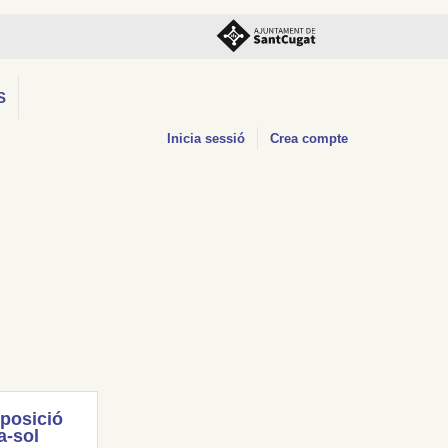
S
Inicia sessió
Crea compte
posició
a-sol