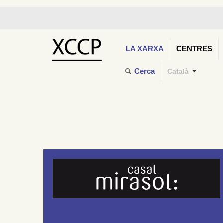
LA XARXA
CENTRES
Cerca
Català