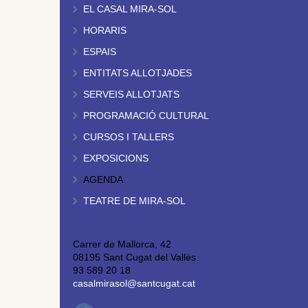
EL CASAL MIRA-SOL
HORARIS
ESPAIS
ENTITATS ALLOTJADES
SERVEIS ALLOTJATS
PROGRAMACIÓ CULTURAL
CURSOS I TALLERS
EXPOSICIONS
AGENDA
TEATRE DE MIRA-SOL
Carrer de Mallorca, 42
08195 Sant Cugat del Vallès
93 589 20 18
casalmirasol@santcugat.cat