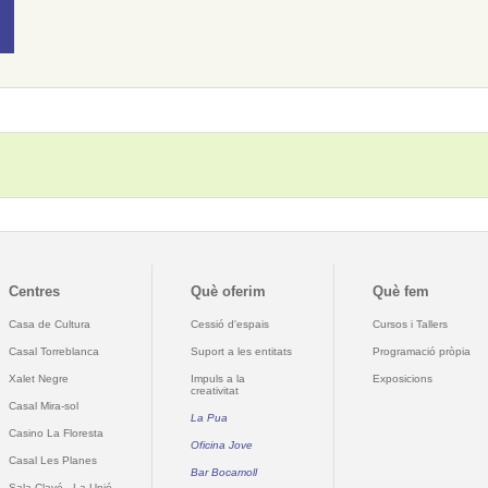
Centres
Què oferim
Què fem
Casa de Cultura
Cessió d'espais
Cursos i Tallers
Casal Torreblanca
Suport a les entitats
Programació pròpia
Xalet Negre
Impuls a la
Exposicions
creativitat
Casal Mira-sol
La Pua
Casino La Floresta
Oficina Jove
Casal Les Planes
Bar Bocamoll
Sala Clavé - La Unió