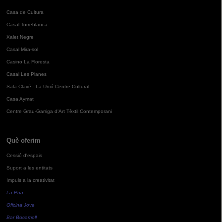
Casa de Cultura
Casal Torreblanca
Xalet Negre
Casal Mira-sol
Casino La Floresta
Casal Les Planes
Sala Clavé - La Unió Centre Cultural
Casa Aymat
Centre Grau-Garriga d'Art Tèxtil Contemporani
Què oferim
Cessió d'espais
Suport a les entitats
Impuls a la creativitat
La Pua
Oficina Jove
Bar Bocamoll