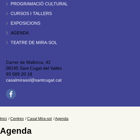
PROGRAMACIÓ CULTURAL
CURSOS I TALLERS
EXPOSICIONS
AGENDA
TEATRE DE MIRA-SOL
Carrer de Mallorca, 42
08195 Sant Cugat del Vallès
93 589 20 18
casalmirasol@santcugat.cat
Inici
Centres
Casal Mira-sol
Agenda
Agenda