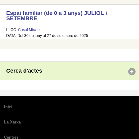
Espai familiar (de 0 a 3 anys) JULIOL i
SETEMBRE
LLOC:
Casal Mira-sol
DATA: Del 30 de juny al 27 de setembre de 2025
Cerca d'actes
Inici
La Xarxa
Centres