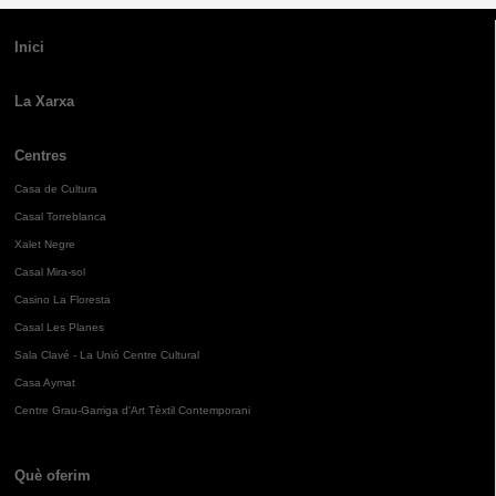
Inici
La Xarxa
Centres
Casa de Cultura
Casal Torreblanca
Xalet Negre
Casal Mira-sol
Casino La Floresta
Casal Les Planes
Sala Clavé - La Unió Centre Cultural
Casa Aymat
Centre Grau-Garriga d'Art Tèxtil Contemporani
Què oferim