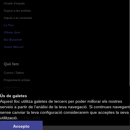
Cessió d'espais
Suport a les entitats
Impuls a la creativitat
La Pua
Oficina Jove
Bar Bocamoll
Teatre Mira-sol
Què fem
Cursos i Tallers
Programació pròpia
Exposicions
Ús de galetes
Aquest lloc utilitza galetes de tercers per poder millorar els nostres
Agenda
serveis a partir de l'anàlisi de la teva navegació. Si continues navegant
sense canviar la teva configuració considerarem que acceptes la seva
utilització.
CURSOS I TALLERS
Accepto