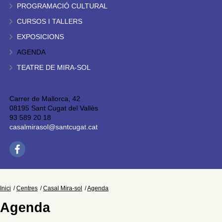
PROGRAMACIÓ CULTURAL
CURSOS I TALLERS
EXPOSICIONS
AGENDA
TEATRE DE MIRA-SOL
Carrer de Mallorca, 42
08195 Sant Cugat del Vallès
93 589 20 18
casalmirasol@santcugat.cat
Inici
Centres
Casal Mira-sol
Agenda
Agenda