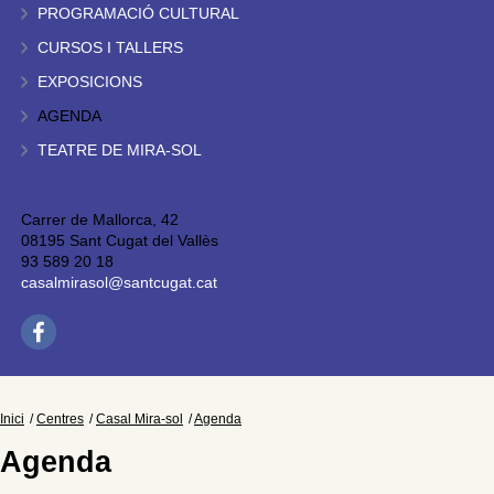
PROGRAMACIÓ CULTURAL
CURSOS I TALLERS
EXPOSICIONS
AGENDA
TEATRE DE MIRA-SOL
Carrer de Mallorca, 42
08195 Sant Cugat del Vallès
93 589 20 18
casalmirasol@santcugat.cat
Inici
Centres
Casal Mira-sol
Agenda
Agenda