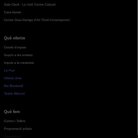
Sala Clavé - La Unió Centre Cultural
Casa Aymat
Centre Grau-Garriga d'Art Tèxtil Contemporani
Què oferim
Cessió d'espais
Suport a les entitats
Impuls a la creativitat
La Pua
Oficina Jove
Bar Bocamoll
Teatre Mira-sol
Què fem
Cursos i Tallers
Programació pròpia
Exposicions