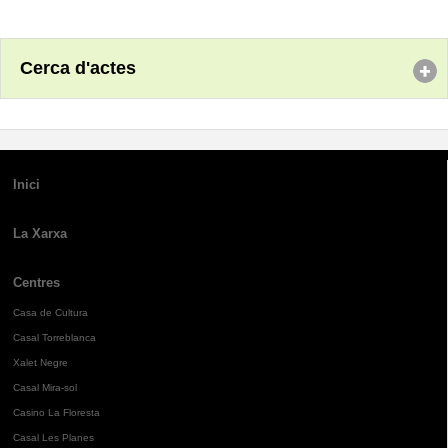
Cerca d'actes
Inici
La Xarxa
Centres
Casa de Cultura
Casal Torreblanca
Xalet Negre
Casal Mira-sol
Casino La Floresta
Casal Les Planes