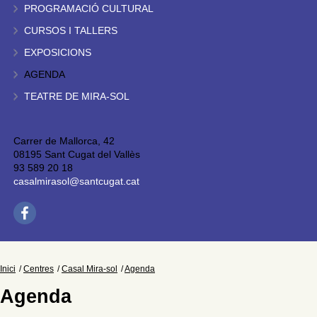
PROGRAMACIÓ CULTURAL
CURSOS I TALLERS
EXPOSICIONS
AGENDA
TEATRE DE MIRA-SOL
Carrer de Mallorca, 42
08195 Sant Cugat del Vallès
93 589 20 18
casalmirasol@santcugat.cat
Inici
Centres
Casal Mira-sol
Agenda
Agenda