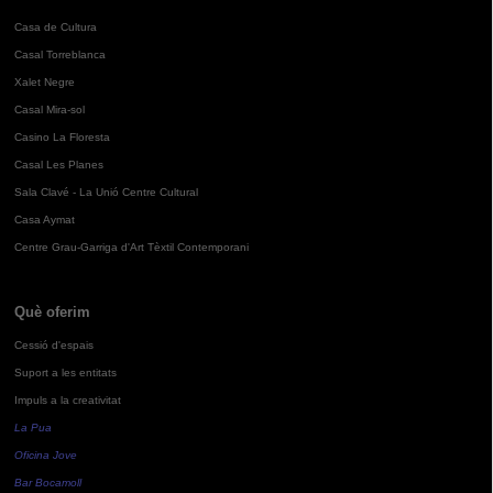
Casa de Cultura
Casal Torreblanca
Xalet Negre
Casal Mira-sol
Casino La Floresta
Casal Les Planes
Sala Clavé - La Unió Centre Cultural
Casa Aymat
Centre Grau-Garriga d'Art Tèxtil Contemporani
Què oferim
Cessió d'espais
Suport a les entitats
Impuls a la creativitat
La Pua
Oficina Jove
Bar Bocamoll