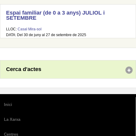
Espai familiar (de 0 a 3 anys) JULIOL i
SETEMBRE
LLOC:
Casal Mira-sol
DATA: Del 30 de juny al 27 de setembre de 2025
Cerca d'actes
Inici
La Xarxa
Centres