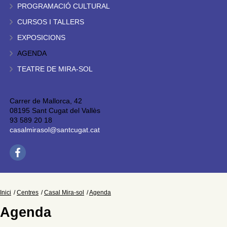
PROGRAMACIÓ CULTURAL
CURSOS I TALLERS
EXPOSICIONS
AGENDA
TEATRE DE MIRA-SOL
Carrer de Mallorca, 42
08195 Sant Cugat del Vallès
93 589 20 18
casalmirasol@santcugat.cat
Inici
Centres
Casal Mira-sol
Agenda
Agenda