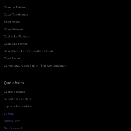
Casa de Cultura
Casal Torreblanca
Xalet Negre
Casal Mira-sol
Casino La Floresta
Casal Les Planes
Sala Clavé - La Unió Centre Cultural
Casa Aymat
Centre Grau-Garriga d'Art Tèxtil Contemporani
Què oferim
Cessió d'espais
Suport a les entitats
Impuls a la creativitat
La Pua
Oficina Jove
Bar Bocamoll