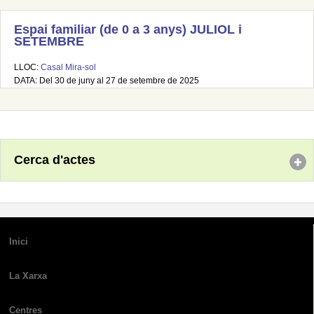
Espai familiar (de 0 a 3 anys) JULIOL i
SETEMBRE
LLOC:
Casal Mira-sol
DATA: Del 30 de juny al 27 de setembre de 2025
Cerca d'actes
Inici
La Xarxa
Centres