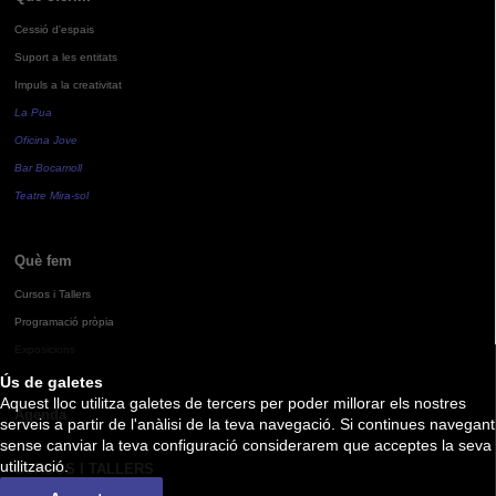
Cessió d'espais
Suport a les entitats
Impuls a la creativitat
La Pua
Oficina Jove
Bar Bocamoll
Teatre Mira-sol
Què fem
Cursos i Tallers
Programació pròpia
Exposicions
Ús de galetes
Aquest lloc utilitza galetes de tercers per poder millorar els nostres
Agenda
serveis a partir de l'anàlisi de la teva navegació. Si continues navegant
sense canviar la teva configuració considerarem que acceptes la seva
utilització.
CURSOS I TALLERS