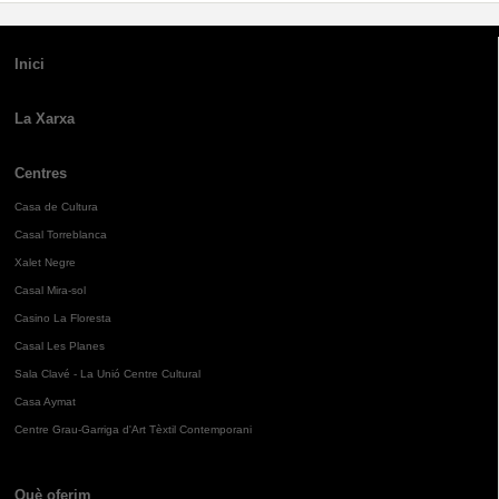
Inici
La Xarxa
Centres
Casa de Cultura
Casal Torreblanca
Xalet Negre
Casal Mira-sol
Casino La Floresta
Casal Les Planes
Sala Clavé - La Unió Centre Cultural
Casa Aymat
Centre Grau-Garriga d'Art Tèxtil Contemporani
Què oferim