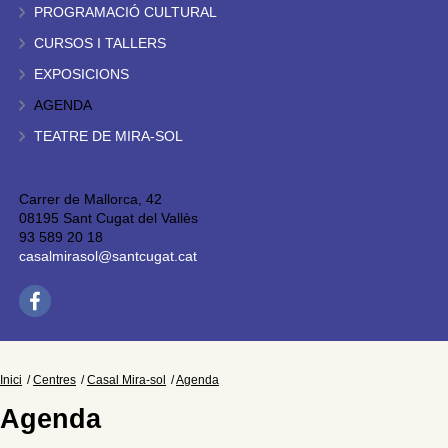
PROGRAMACIÓ CULTURAL
CURSOS I TALLERS
EXPOSICIONS
AGENDA
TEATRE DE MIRA-SOL
Carrer de Mallorca, 42
08195 Sant Cugat del Vallès
93 589 20 18
casalmirasol@santcugat.cat
Inici
Centres
Casal Mira-sol
Agenda
Agenda