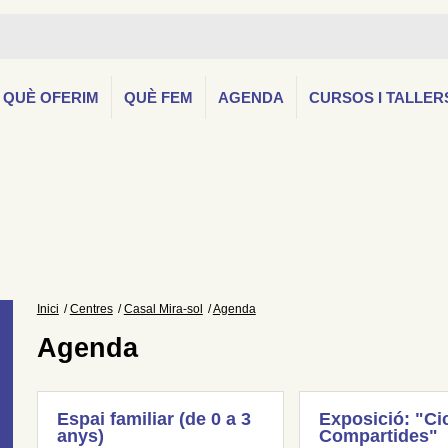
QUÈ OFERIM
QUÈ FEM
AGENDA
CURSOS I TALLER
Inici
Centres
Casal Mira-sol
Agenda
Agenda
Espai familiar (de 0 a 3
Exposició: "Ci
anys)
Compartides"