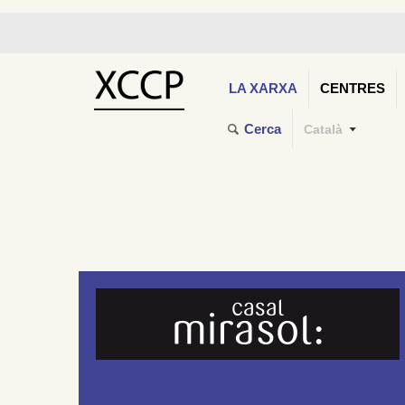
LA XARXA
CENTRES
Cerca
Català