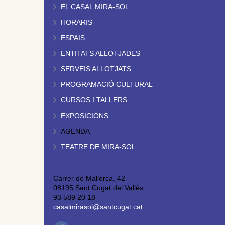
EL CASAL MIRA-SOL
HORARIS
ESPAIS
ENTITATS ALLOTJADES
SERVEIS ALLOTJATS
PROGRAMACIÓ CULTURAL
CURSOS I TALLERS
EXPOSICIONS
AGENDA
TEATRE DE MIRA-SOL
Carrer de Mallorca, 42
08195 Sant Cugat del Vallès
93 589 20 18
casalmirasol@santcugat.cat