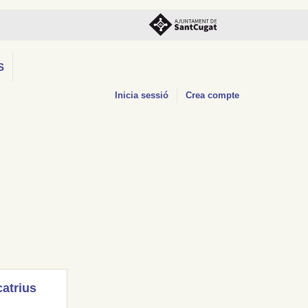
S
Inicia sessió
Crea compte
catrius