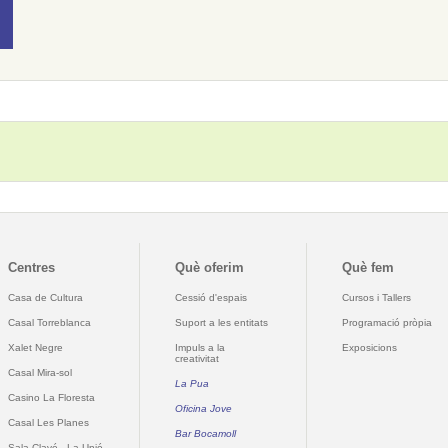
Centres
Què oferim
Què fem
Casa de Cultura
Cessió d'espais
Cursos i Tallers
Casal Torreblanca
Suport a les entitats
Programació pròpia
Xalet Negre
Impuls a la
Exposicions
creativitat
Casal Mira-sol
La Pua
Casino La Floresta
Oficina Jove
Casal Les Planes
Bar Bocamoll
Sala Clavé - La Unió